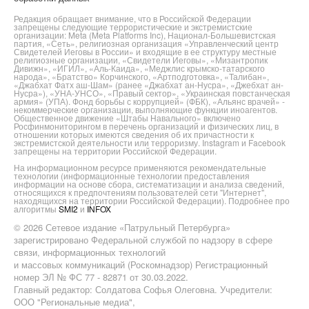
Редакция обращает внимание, что в Российской Федерации
запрещены следующие террористические и экстремистские
организации: Meta (Meta Platforms Inc), Национал-Большевистская
партия, «Сеть», религиозная организация «Управленческий центр
Свидетелей Иеговы в России» и входящие в ее структуру местные
религиозные организации, «Свидетели Иеговы», «Мизантропик
Дивижн», «ИГИЛ», «Аль-Каида», «Меджлис крымско-татарского
народа», «Братство» Корчинского, «Артподготовка», «Талибан»,
«Джабхат Фатх аш-Шам» (ранее «Джабхат ан-Нусра», «Джебхат ан-
Нусра»), «УНА-УНСО», «Правый сектор», «Украинская повстанческая
армия» (УПА). Фонд борьбы с коррупцией» (ФБК), «Альянс врачей» -
некоммерческие организации, выполняющие функции иноагентов.
Общественное движение «Штабы Навального» включено
Росфинмониторингом в перечень организаций и физических лиц, в
отношении которых имеются сведения об их причастности к
экстремистской деятельности или терроризму. Instagram и Facebook
запрещены на территории Российской Федерации.
На информационном ресурсе применяются рекомендательные
технологии (информационные технологии предоставления
информации на основе сбора, систематизации и анализа сведений,
относящихся к предпочтениям пользователей сети "Интернет",
находящихся на территории Российской Федерации). Подробнее про
алгоритмы
SMI2
и
INFOX
© 2026 Сетевое издание «Патрульный Петербурга»
зарегистрировано Федеральной службой по надзору в сфере
связи, информационных технологий
и массовых коммуникаций (Роскомнадзор) Регистрационный
номер ЭЛ № ФС 77 - 82871 от 30.03.2022.
Главный редактор: Солдатова Софья Олеговна. Учредители:
ООО "Региональные медиа",