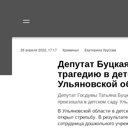
Политика
Экономик
26 апреля 2022, 17:17
Криминал
Екатерина Урусова
Депутат Буцка
трагедию в де
Ульяновской о
Депутат Госдумы Татьяна Буцк
произошла в детском саду Уль
В Ульяновской области в детс
открыл стрельбу. В результат
сотрудница дошкольного учре