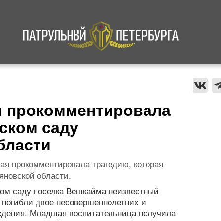
а
Криминал
В мире
Происшествия
я прокомментировала
тском саду
бласти
ая прокомментировала трагедию, которая
яновской области.
ком саду поселка Вешкайма неизвестный
е погибли двое несовершеннолетних и
ждения. Младшая воспитательница получила