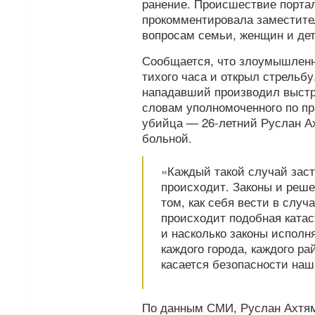
ранение. Происшествие порта
прокомментировала заместите
вопросам семьи, женщин и дет
Сообщается, что злоумышленн
тихого часа и открыл стрельбу
нападавший производил выстре
словам уполномоченного по пр
убийца — 26-летний Руслан Ах
больной.
«Каждый такой случай заст
происходит. Законы и реш
том, как себя вести в случ
происходит подобная катас
и насколько законы исполн
каждого города, каждого ра
касается безопасности наш
По данным СМИ, Руслан Ахтям