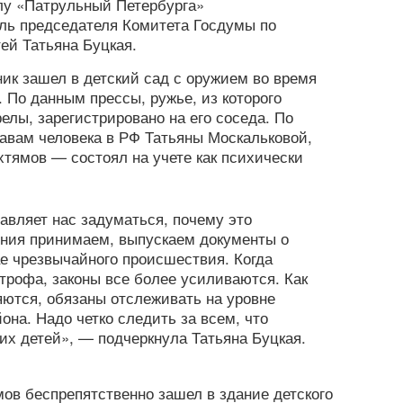
лу «Патрульный Петербурга»
ль председателя Комитета Госдумы по
ей Татьяна Буцкая.
ик зашел в детский сад с оружием во время
. По данным прессы, ружье, из которого
лы, зарегистрировано на его соседа. По
авам человека в РФ Татьяны Москальковой,
тямов — состоял на учете как психически
авляет нас задуматься, почему это
ения принимаем, выпускаем документы о
ае чрезвычайного происшествия. Когда
трофа, законы все более усиливаются. Как
яются, обязаны отслеживать на уровне
йона. Надо четко следить за всем, что
их детей», — подчеркнула Татьяна Буцкая.
ов беспрепятственно зашел в здание детского