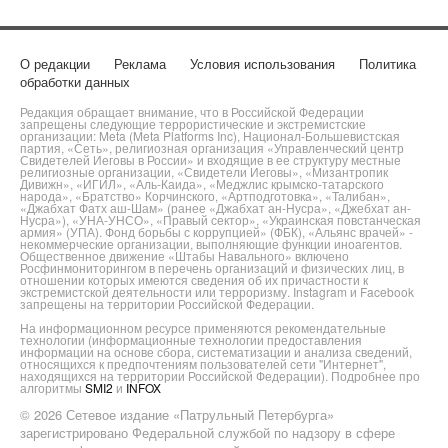
О редакции
Реклама
Условия использования
Политика
обработки данных
Редакция обращает внимание, что в Российской Федерации
запрещены следующие террористические и экстремистские
организации: Meta (Meta Platforms Inc), Национал-Большевистская
партия, «Сеть», религиозная организация «Управленческий центр
Свидетелей Иеговы в России» и входящие в ее структуру местные
религиозные организации, «Свидетели Иеговы», «Мизантропик
Дивижн», «ИГИЛ», «Аль-Каида», «Меджлис крымско-татарского
народа», «Братство» Корчинского, «Артподготовка», «Талибан»,
«Джабхат Фатх аш-Шам» (ранее «Джабхат ан-Нусра», «Джебхат ан-
Нусра»), «УНА-УНСО», «Правый сектор», «Украинская повстанческая
армия» (УПА). Фонд борьбы с коррупцией» (ФБК), «Альянс врачей» -
некоммерческие организации, выполняющие функции иноагентов.
Общественное движение «Штабы Навального» включено
Росфинмониторингом в перечень организаций и физических лиц, в
отношении которых имеются сведения об их причастности к
экстремистской деятельности или терроризму. Instagram и Facebook
запрещены на территории Российской Федерации.
На информационном ресурсе применяются рекомендательные
технологии (информационные технологии предоставления
информации на основе сбора, систематизации и анализа сведений,
относящихся к предпочтениям пользователей сети "Интернет",
находящихся на территории Российской Федерации). Подробнее про
алгоритмы
SMI2
и
INFOX
© 2026 Сетевое издание «Патрульный Петербурга»
зарегистрировано Федеральной службой по надзору в сфере