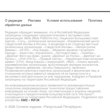
О редакции
Реклама
Условия использования
Политика
обработки данных
Редакция обращает внимание, что в Российской Федерации
запрещены следующие террористические и экстремистские
организации: Meta (Meta Platforms Inc), Национал-Большевистская
партия, «Сеть», религиозная организация «Управленческий центр
Свидетелей Иеговы в России» и входящие в ее структуру местные
религиозные организации, «Свидетели Иеговы», «Мизантропик
Дивижн», «ИГИЛ», «Аль-Каида», «Меджлис крымско-татарского
народа», «Братство» Корчинского, «Артподготовка», «Талибан»,
«Джабхат Фатх аш-Шам» (ранее «Джабхат ан-Нусра», «Джебхат ан-
Нусра»), «УНА-УНСО», «Правый сектор», «Украинская повстанческая
армия» (УПА). Фонд борьбы с коррупцией» (ФБК), «Альянс врачей» -
некоммерческие организации, выполняющие функции иноагентов.
Общественное движение «Штабы Навального» включено
Росфинмониторингом в перечень организаций и физических лиц, в
отношении которых имеются сведения об их причастности к
экстремистской деятельности или терроризму. Instagram и Facebook
запрещены на территории Российской Федерации.
На информационном ресурсе применяются рекомендательные
технологии (информационные технологии предоставления
информации на основе сбора, систематизации и анализа сведений,
относящихся к предпочтениям пользователей сети "Интернет",
находящихся на территории Российской Федерации). Подробнее про
алгоритмы
SMI2
и
INFOX
© 2026 Сетевое издание «Патрульный Петербурга»