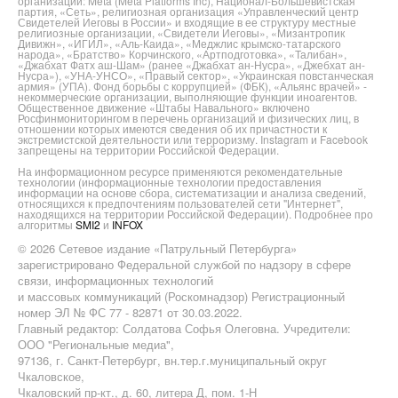
организации: Meta (Meta Platforms Inc), Национал-Большевистская
партия, «Сеть», религиозная организация «Управленческий центр
Свидетелей Иеговы в России» и входящие в ее структуру местные
религиозные организации, «Свидетели Иеговы», «Мизантропик
Дивижн», «ИГИЛ», «Аль-Каида», «Меджлис крымско-татарского
народа», «Братство» Корчинского, «Артподготовка», «Талибан»,
«Джабхат Фатх аш-Шам» (ранее «Джабхат ан-Нусра», «Джебхат ан-
Нусра»), «УНА-УНСО», «Правый сектор», «Украинская повстанческая
армия» (УПА). Фонд борьбы с коррупцией» (ФБК), «Альянс врачей» -
некоммерческие организации, выполняющие функции иноагентов.
Общественное движение «Штабы Навального» включено
Росфинмониторингом в перечень организаций и физических лиц, в
отношении которых имеются сведения об их причастности к
экстремистской деятельности или терроризму. Instagram и Facebook
запрещены на территории Российской Федерации.
На информационном ресурсе применяются рекомендательные
технологии (информационные технологии предоставления
информации на основе сбора, систематизации и анализа сведений,
относящихся к предпочтениям пользователей сети "Интернет",
находящихся на территории Российской Федерации). Подробнее про
алгоритмы
SMI2
и
INFOX
© 2026 Сетевое издание «Патрульный Петербурга»
зарегистрировано Федеральной службой по надзору в сфере
связи, информационных технологий
и массовых коммуникаций (Роскомнадзор) Регистрационный
номер ЭЛ № ФС 77 - 82871 от 30.03.2022.
Главный редактор: Солдатова Софья Олеговна. Учредители:
ООО "Региональные медиа",
97136, г. Санкт-Петербург, вн.тер.г.муниципальный округ
Чкаловское,
Чкаловский пр-кт., д. 60, литера Д, пом. 1-Н