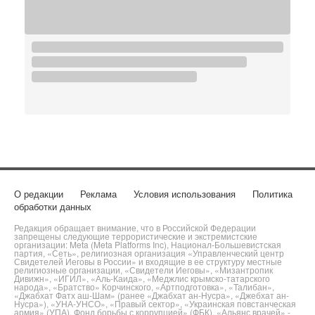
О редакции
Реклама
Условия использования
Политика
обработки данных
Редакция обращает внимание, что в Российской Федерации
запрещены следующие террористические и экстремистские
организации: Meta (Meta Platforms Inc), Национал-Большевистская
партия, «Сеть», религиозная организация «Управленческий центр
Свидетелей Иеговы в России» и входящие в ее структуру местные
религиозные организации, «Свидетели Иеговы», «Мизантропик
Дивижн», «ИГИЛ», «Аль-Каида», «Меджлис крымско-татарского
народа», «Братство» Корчинского, «Артподготовка», «Талибан»,
«Джабхат Фатх аш-Шам» (ранее «Джабхат ан-Нусра», «Джебхат ан-
Нусра»), «УНА-УНСО», «Правый сектор», «Украинская повстанческая
армия» (УПА). Фонд борьбы с коррупцией» (ФБК), «Альянс врачей» -