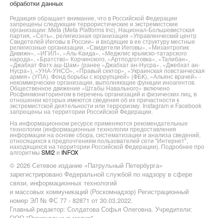
обработки данных
Редакция обращает внимание, что в Российской Федерации
запрещены следующие террористические и экстремистские
организации: Meta (Meta Platforms Inc), Национал-Большевистская
партия, «Сеть», религиозная организация «Управленческий центр
Свидетелей Иеговы в России» и входящие в ее структуру местные
религиозные организации, «Свидетели Иеговы», «Мизантропик
Дивижн», «ИГИЛ», «Аль-Каида», «Меджлис крымско-татарского
народа», «Братство» Корчинского, «Артподготовка», «Талибан»,
«Джабхат Фатх аш-Шам» (ранее «Джабхат ан-Нусра», «Джебхат ан-
Нусра»), «УНА-УНСО», «Правый сектор», «Украинская повстанческая
армия» (УПА). Фонд борьбы с коррупцией» (ФБК), «Альянс врачей» -
некоммерческие организации, выполняющие функции иноагентов.
Общественное движение «Штабы Навального» включено
Росфинмониторингом в перечень организаций и физических лиц, в
отношении которых имеются сведения об их причастности к
экстремистской деятельности или терроризму. Instagram и Facebook
запрещены на территории Российской Федерации.
На информационном ресурсе применяются рекомендательные
технологии (информационные технологии предоставления
информации на основе сбора, систематизации и анализа сведений,
относящихся к предпочтениям пользователей сети "Интернет",
находящихся на территории Российской Федерации). Подробнее про
алгоритмы
SMI2
и
INFOX
© 2026 Сетевое издание «Патрульный Петербурга»
зарегистрировано Федеральной службой по надзору в сфере
связи, информационных технологий
и массовых коммуникаций (Роскомнадзор) Регистрационный
номер ЭЛ № ФС 77 - 82871 от 30.03.2022.
Главный редактор: Солдатова Софья Олеговна. Учредители:
ООО "Региональные медиа",