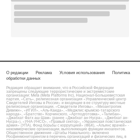
О редакции
Реклама
Условия использования
Политика
обработки данных
Редакция обращает внимание, что в Российской Федерации
запрещены следующие террористические и экстремистские
организации: Meta (Meta Platforms Inc), Национал-Большевистская
партия, «Сеть», религиозная организация «Управленческий центр
Свидетелей Иеговы в России» и входящие в ее структуру местные
религиозные организации, «Свидетели Иеговы», «Мизантропик
Дивижн», «ИГИЛ», «Аль-Каида», «Меджлис крымско-татарского
народа», «Братство» Корчинского, «Артподготовка», «Талибан»,
«Джабхат Фатх аш-Шам» (ранее «Джабхат ан-Нусра», «Джебхат ан-
Нусра»), «УНА-УНСО», «Правый сектор», «Украинская повстанческая
армия» (УПА). Фонд борьбы с коррупцией» (ФБК), «Альянс врачей» -
некоммерческие организации, выполняющие функции иноагентов.
Общественное движение «Штабы Навального» включено
Росфинмониторингом в перечень организаций и физических лиц, в
отношении которых имеются сведения об их причастности к