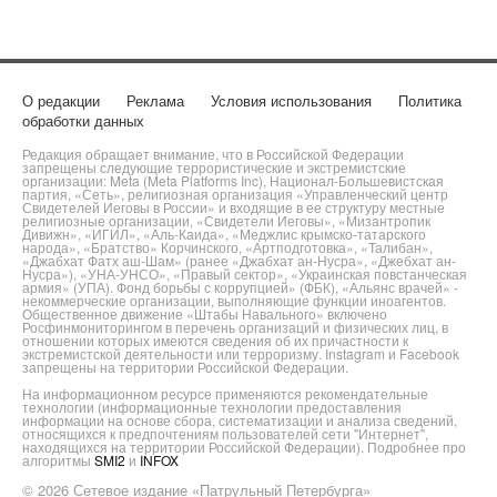
О редакции
Реклама
Условия использования
Политика
обработки данных
Редакция обращает внимание, что в Российской Федерации
запрещены следующие террористические и экстремистские
организации: Meta (Meta Platforms Inc), Национал-Большевистская
партия, «Сеть», религиозная организация «Управленческий центр
Свидетелей Иеговы в России» и входящие в ее структуру местные
религиозные организации, «Свидетели Иеговы», «Мизантропик
Дивижн», «ИГИЛ», «Аль-Каида», «Меджлис крымско-татарского
народа», «Братство» Корчинского, «Артподготовка», «Талибан»,
«Джабхат Фатх аш-Шам» (ранее «Джабхат ан-Нусра», «Джебхат ан-
Нусра»), «УНА-УНСО», «Правый сектор», «Украинская повстанческая
армия» (УПА). Фонд борьбы с коррупцией» (ФБК), «Альянс врачей» -
некоммерческие организации, выполняющие функции иноагентов.
Общественное движение «Штабы Навального» включено
Росфинмониторингом в перечень организаций и физических лиц, в
отношении которых имеются сведения об их причастности к
экстремистской деятельности или терроризму. Instagram и Facebook
запрещены на территории Российской Федерации.
На информационном ресурсе применяются рекомендательные
технологии (информационные технологии предоставления
информации на основе сбора, систематизации и анализа сведений,
относящихся к предпочтениям пользователей сети "Интернет",
находящихся на территории Российской Федерации). Подробнее про
алгоритмы
SMI2
и
INFOX
© 2026 Сетевое издание «Патрульный Петербурга»