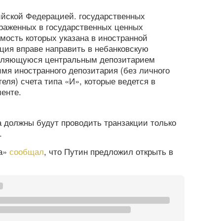
ийской Федерацией. государственных
ыраженных в государственных ценных
мость которых указана в иностранной
ция вправе направить в небанковскую
являющуюся центральным депозитарием
имя иностранного депозитария (без личного
еля) счета типа «И», которые ведется в
менте.
 должны будут проводить транзакции только
.
га»
сообщал
, что Путин предложил открыть в