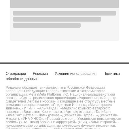
О редакции
Реклама
Условия использования
Политика
обработки данных
Редакция обращает внимание, что в Российской Федерации
запрещены следующие террористические и экстремистские
организации: Meta (Meta Platforms Inc), Национал-Большевистская
партия, «Сеть», религиозная организация «Управленческий центр
Свидетелей Иеговы в России» и входящие в ее структуру местные
религиозные организации, «Свидетели Иеговы», «Мизантропик
Дивижн», «ИГИЛ», «Аль-Каида», «Меджлис крымско-татарского
народа», «Братство» Корчинского, «Артподготовка», «Талибан»,
«Джабхат Фатх аш-Шам» (ранее «Джабхат ан-Нусра», «Джебхат ан-
Нусра»), «УНА-УНСО», «Правый сектор», «Украинская повстанческая
армия» (УПА). Фонд борьбы с коррупцией» (ФБК), «Альянс врачей» -
некоммерческие организации, выполняющие функции иноагентов.
Общественное движение «Штабы Навального» включено