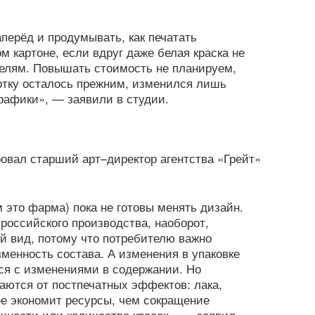
ерёд и продумывать, как печатать
м картоне, если вдруг даже белая краска не
телям. Повышать стоимость не планируем,
отку осталось прежним, изменился лишь
графики», — заявили в студии.
овал старший арт–директор агентства «Грейт»
м это фарма) пока не готовы менять дизайн.
российского производства, наоборот,
й вид, потому что потребителю важно
зменность состава. А изменения в упаковке
ся с изменениями в содержании. Но
аются от постпечатных эффектов: лака,
ее экономит ресурсы, чем сокращение
хности или количества красок», — заявил