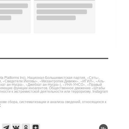
 Platforms Inc), Национал-Большевистская партия, «Сеть»,
и, «Свидетели Иеговы», «Мизантропик Дивижн», «ИГИЛ», «Аль-
бхат ан-Нусра», «Джебхат ан-Нусра»), «УНА-УНСО», «Правый
полняющие функции иноагентов. Общественное движение «Штабы
ности к экстремистской деятельности или терроризму. Instagram
е сбора, систематизации и анализа сведений, относящихся к
X
18+