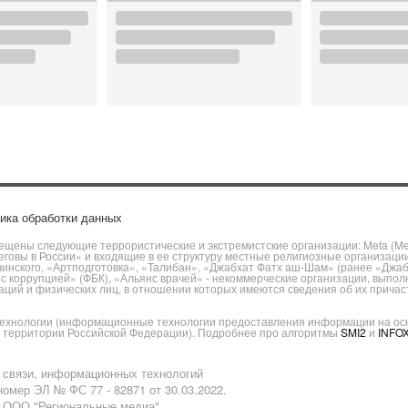
ика обработки данных
щены следующие террористические и экстремистские организации: Meta (Meta
говы в России» и входящие в ее структуру местные религиозные организаци
чинского, «Артподготовка», «Талибан», «Джабхат Фатх аш-Шам» (ранее «Джа
ы с коррупцией» (ФБК), «Альянс врачей» - некоммерческие организации, вы
ий и физических лиц, в отношении которых имеются сведения об их причаст
хнологии (информационные технологии предоставления информации на основ
а территории Российской Федерации). Подробнее про алгоритмы
SMI2
и
INFO
 связи, информационных технологий
омер ЭЛ № ФС 77 - 82871 от 30.03.2022.
: ООО "Региональные медиа",