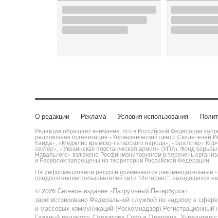
О редакции
Реклама
Условия использования
Полит
Редакция обращает внимание, что в Российской Федерации запре
религиозная организация «Управленческий центр Свидетелей Ие
Каида», «Меджлис крымско-татарского народа», «Братство» Кор
сектор», «Украинская повстанческая армия» (УПА). Фонд борьб
Навального» включено Росфинмониторингом в перечень организац
и Facebook запрещены на территории Российской Федерации.
На информационном ресурсе применяются рекомендательные те
предпочтениям пользователей сети "Интернет", находящихся н
© 2026 Сетевое издание «Патрульный Петербурга»
зарегистрировано Федеральной службой по надзору в сфере
и массовых коммуникаций (Роскомнадзор) Регистрационный н
Главный редактор: Солдатова Софья Олеговна. Учредители