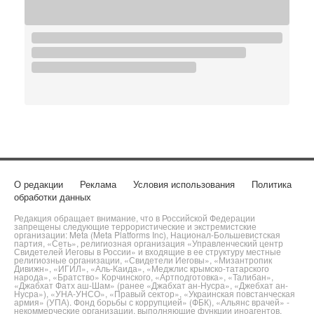
О редакции
Реклама
Условия использования
Политика
обработки данных
Редакция обращает внимание, что в Российской Федерации
запрещены следующие террористические и экстремистские
организации: Meta (Meta Platforms Inc), Национал-Большевистская
партия, «Сеть», религиозная организация «Управленческий центр
Свидетелей Иеговы в России» и входящие в ее структуру местные
религиозные организации, «Свидетели Иеговы», «Мизантропик
Дивижн», «ИГИЛ», «Аль-Каида», «Меджлис крымско-татарского
народа», «Братство» Корчинского, «Артподготовка», «Талибан»,
«Джабхат Фатх аш-Шам» (ранее «Джабхат ан-Нусра», «Джебхат ан-
Нусра»), «УНА-УНСО», «Правый сектор», «Украинская повстанческая
армия» (УПА). Фонд борьбы с коррупцией» (ФБК), «Альянс врачей» -
некоммерческие организации, выполняющие функции иноагентов.