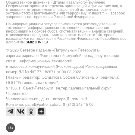
Общественное движение «Штабы Навального» включено
Росфинмониторингом в перечень организаций и физических лиц, в
отношении которых имеются сведения об их причастности к
экстремистской деятельности или терроризму. Instagram и Facebook
запрещены на территории Российской Федерации.
На информационном ресурсе применяются рекомендательные
технологии (информационные технологии предоставления
информации на основе сбора, систематизации и анализа сведений,
относящихся к предпочтениям пользователей сети "Интернет",
находящихся на территории Российской Федерации). Подробнее про
алгоритмы
SMI2
и
INFOX
© 2026 Сетевое издание «Патрульный Петербурга»
зарегистрировано Федеральной службой по надзору в сфере
связи, информационных технологий
и массовых коммуникаций (Роскомнадзор) Регистрационный
номер ЭЛ № ФС 77 - 82871 от 30.03.2022.
Главный редактор: Солдатова Софья Олеговна. Учредители:
ООО "Региональные медиа",
97136, г. Санкт-Петербург, вн.тер.г.муниципальный округ
Чкаловское,
Чкаловский пр-кт., д. 60, литера Д, пом. 1-Н
Контакты: patrol@patrol.spb.ru, 8 (812) 243 15 06
18+