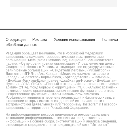
О редакции
Реклама
Условия использования
Политика
обработки данных
Редакция обращает внимание, что в Российской Федерации
запрещены следующие террористические и экстремистские
организации: Meta (Meta Platforms Inc), Национал-Большевистская
партия, «Сеть», религиозная организация «Управленческий центр
Свидетелей Иеговы в России» и входящие в ее структуру местные
религиозные организации, «Свидетели Иеговы», «Мизантропик
Дивижн», «ИГИЛ», «Аль-Каида», «Меджлис крымско-татарского
народа», «Братство» Корчинского, «Артподготовка», «Талибан»,
«Джабхат Фатх аш-Шам» (ранее «Джабхат ан-Нусра», «Джебхат ан-
Нусра»), «УНА-УНСО», «Правый сектор», «Украинская повстанческая
армия» (УПА). Фонд борьбы с коррупцией» (ФБК), «Альянс врачей» -
некоммерческие организации, выполняющие функции иноагентов.
Общественное движение «Штабы Навального» включено
Росфинмониторингом в перечень организаций и физических лиц, в
отношении которых имеются сведения об их причастности к
экстремистской деятельности или терроризму. Instagram и Facebook
запрещены на территории Российской Федерации.
На информационном ресурсе применяются рекомендательные
технологии (информационные технологии предоставления
информации на основе сбора, систематизации и анализа сведений,
относящихся к предпочтениям пользователей сети "Интернет",