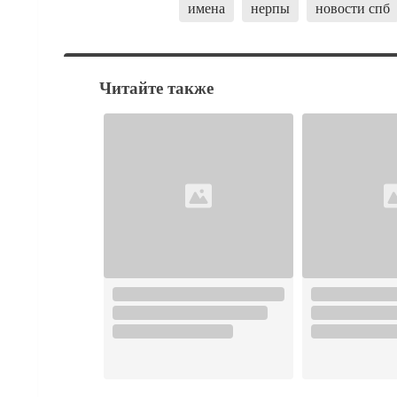
имена
нерпы
новости спб
Читайте также