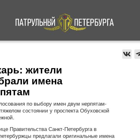
а
Криминал
В мире
Происшествия
карь: жители
брали имена
рпятам
олосования по выбору имен двум нерпятам-
тяжелом состоянии у проспекта Обуховской
ежной.
ице Правительства Санкт-Петербурга в
 петербуржцы предлагали оригинальные имена