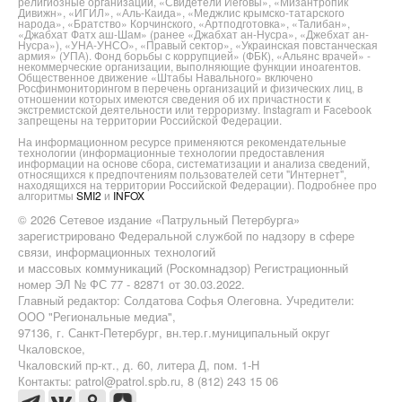
религиозные организации, «Свидетели Иеговы», «Мизантропик
Дивижн», «ИГИЛ», «Аль-Каида», «Меджлис крымско-татарского
народа», «Братство» Корчинского, «Артподготовка», «Талибан»,
«Джабхат Фатх аш-Шам» (ранее «Джабхат ан-Нусра», «Джебхат ан-
Нусра»), «УНА-УНСО», «Правый сектор», «Украинская повстанческая
армия» (УПА). Фонд борьбы с коррупцией» (ФБК), «Альянс врачей» -
некоммерческие организации, выполняющие функции иноагентов.
Общественное движение «Штабы Навального» включено
Росфинмониторингом в перечень организаций и физических лиц, в
отношении которых имеются сведения об их причастности к
экстремистской деятельности или терроризму. Instagram и Facebook
запрещены на территории Российской Федерации.
На информационном ресурсе применяются рекомендательные
технологии (информационные технологии предоставления
информации на основе сбора, систематизации и анализа сведений,
относящихся к предпочтениям пользователей сети "Интернет",
находящихся на территории Российской Федерации). Подробнее про
алгоритмы
SMI2
и
INFOX
© 2026 Сетевое издание «Патрульный Петербурга»
зарегистрировано Федеральной службой по надзору в сфере
связи, информационных технологий
и массовых коммуникаций (Роскомнадзор) Регистрационный
номер ЭЛ № ФС 77 - 82871 от 30.03.2022.
Главный редактор: Солдатова Софья Олеговна. Учредители:
ООО "Региональные медиа",
97136, г. Санкт-Петербург, вн.тер.г.муниципальный округ
Чкаловское,
Чкаловский пр-кт., д. 60, литера Д, пом. 1-Н
Контакты: patrol@patrol.spb.ru, 8 (812) 243 15 06