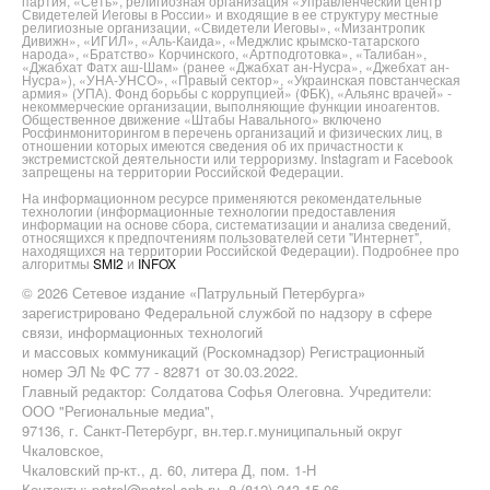
партия, «Сеть», религиозная организация «Управленческий центр
Свидетелей Иеговы в России» и входящие в ее структуру местные
религиозные организации, «Свидетели Иеговы», «Мизантропик
Дивижн», «ИГИЛ», «Аль-Каида», «Меджлис крымско-татарского
народа», «Братство» Корчинского, «Артподготовка», «Талибан»,
«Джабхат Фатх аш-Шам» (ранее «Джабхат ан-Нусра», «Джебхат ан-
Нусра»), «УНА-УНСО», «Правый сектор», «Украинская повстанческая
армия» (УПА). Фонд борьбы с коррупцией» (ФБК), «Альянс врачей» -
некоммерческие организации, выполняющие функции иноагентов.
Общественное движение «Штабы Навального» включено
Росфинмониторингом в перечень организаций и физических лиц, в
отношении которых имеются сведения об их причастности к
экстремистской деятельности или терроризму. Instagram и Facebook
запрещены на территории Российской Федерации.
На информационном ресурсе применяются рекомендательные
технологии (информационные технологии предоставления
информации на основе сбора, систематизации и анализа сведений,
относящихся к предпочтениям пользователей сети "Интернет",
находящихся на территории Российской Федерации). Подробнее про
алгоритмы
SMI2
и
INFOX
© 2026 Сетевое издание «Патрульный Петербурга»
зарегистрировано Федеральной службой по надзору в сфере
связи, информационных технологий
и массовых коммуникаций (Роскомнадзор) Регистрационный
номер ЭЛ № ФС 77 - 82871 от 30.03.2022.
Главный редактор: Солдатова Софья Олеговна. Учредители:
ООО "Региональные медиа",
97136, г. Санкт-Петербург, вн.тер.г.муниципальный округ
Чкаловское,
Чкаловский пр-кт., д. 60, литера Д, пом. 1-Н
Контакты: patrol@patrol.spb.ru, 8 (812) 243 15 06