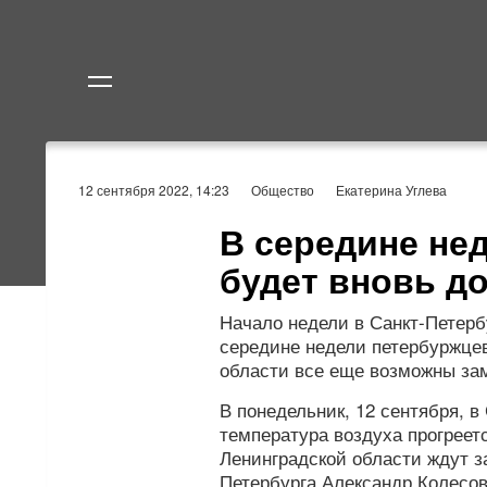
Политика
Экономик
12 сентября 2022, 14:23
Общество
Екатерина Углева
В середине не
будет вновь д
Начало недели в Санкт-Петербу
середине недели петербуржцев
области все еще возможны за
В понедельник, 12 сентября, в
температура воздуха прогреетс
Ленинградской области ждут з
Петербурга Александр Колесов