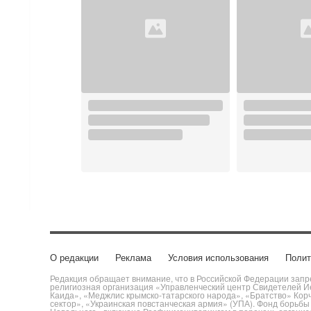
О редакции
Реклама
Условия использования
Полит
Редакция обращает внимание, что в Российской Федерации запре
религиозная организация «Управленческий центр Свидетелей Ие
Каида», «Меджлис крымско-татарского народа», «Братство» Кор
сектор», «Украинская повстанческая армия» (УПА). Фонд борьб