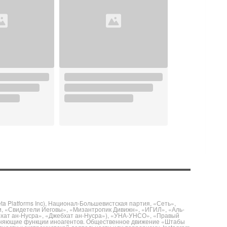
 Platforms Inc), Национал-Большевистская партия, «Сеть»,
и, «Свидетели Иеговы», «Мизантропик Дивижн», «ИГИЛ», «Аль-
бхат ан-Нусра», «Джебхат ан-Нусра»), «УНА-УНСО», «Правый
полняющие функции иноагентов. Общественное движение «Штабы