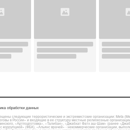
ика обработки данных
щены следующие террористические и экстремистские организации: Meta (Meta
говы в России» и входящие в ее структуру местные религиозные организаци
чинского, «Артподготовка», «Талибан», «Джабхат Фатх аш-Шам» (ранее «Джа
ы с коррупцией» (ФБК), «Альянс врачей» - некоммерческие организации, вы