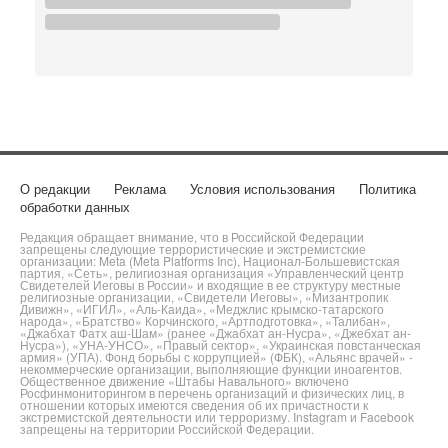
О редакции
Реклама
Условия использования
Политика
обработки данных
Редакция обращает внимание, что в Российской Федерации
запрещены следующие террористические и экстремистские
организации: Meta (Meta Platforms Inc), Национал-Большевистская
партия, «Сеть», религиозная организация «Управленческий центр
Свидетелей Иеговы в России» и входящие в ее структуру местные
религиозные организации, «Свидетели Иеговы», «Мизантропик
Дивижн», «ИГИЛ», «Аль-Каида», «Меджлис крымско-татарского
народа», «Братство» Корчинского, «Артподготовка», «Талибан»,
«Джабхат Фатх аш-Шам» (ранее «Джабхат ан-Нусра», «Джебхат ан-
Нусра»), «УНА-УНСО», «Правый сектор», «Украинская повстанческая
армия» (УПА). Фонд борьбы с коррупцией» (ФБК), «Альянс врачей» -
некоммерческие организации, выполняющие функции иноагентов.
Общественное движение «Штабы Навального» включено
Росфинмониторингом в перечень организаций и физических лиц, в
отношении которых имеются сведения об их причастности к
экстремистской деятельности или терроризму. Instagram и Facebook
запрещены на территории Российской Федерации.