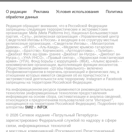
О редакции
Реклама
Условия использования
Политика
обработки данных
Редакция обращает внимание, что в Российской Федерации
запрещены следующие террористические и экстремистские
организации: Meta (Meta Platforms Inc), Национал-Большевистская
партия, «Сеть», религиозная организация «Управленческий центр
Свидетелей Иеговы в России» и входящие в ее структуру местные
религиозные организации, «Свидетели Иеговы», «Мизантропик
Дивижн», «ИГИЛ», «Аль-Каида», «Меджлис крымско-татарского
народа», «Братство» Корчинского, «Артподготовка», «Талибан»,
«Джабхат Фатх аш-Шам» (ранее «Джабхат ан-Нусра», «Джебхат ан-
Нусра»), «УНА-УНСО», «Правый сектор», «Украинская повстанческая
армия» (УПА). Фонд борьбы с коррупцией» (ФБК), «Альянс врачей» -
некоммерческие организации, выполняющие функции иноагентов.
Общественное движение «Штабы Навального» включено
Росфинмониторингом в перечень организаций и физических лиц, в
отношении которых имеются сведения об их причастности к
экстремистской деятельности или терроризму. Instagram и Facebook
запрещены на территории Российской Федерации.
На информационном ресурсе применяются рекомендательные
технологии (информационные технологии предоставления
информации на основе сбора, систематизации и анализа сведений,
относящихся к предпочтениям пользователей сети "Интернет",
находящихся на территории Российской Федерации). Подробнее про
алгоритмы
SMI2
и
INFOX
© 2026 Сетевое издание «Патрульный Петербурга»
зарегистрировано Федеральной службой по надзору в сфере
связи, информационных технологий
и массовых коммуникаций (Роскомнадзор) Регистрационный