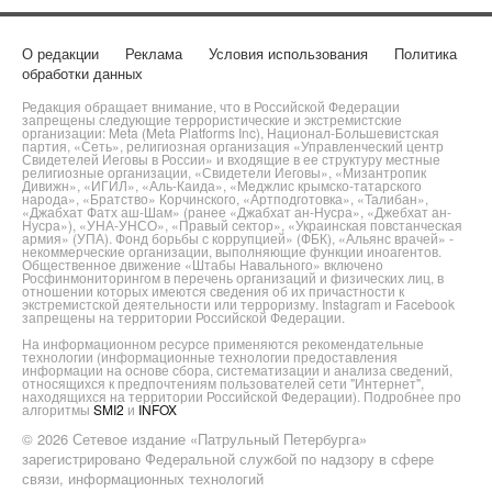
О редакции
Реклама
Условия использования
Политика
обработки данных
Редакция обращает внимание, что в Российской Федерации
запрещены следующие террористические и экстремистские
организации: Meta (Meta Platforms Inc), Национал-Большевистская
партия, «Сеть», религиозная организация «Управленческий центр
Свидетелей Иеговы в России» и входящие в ее структуру местные
религиозные организации, «Свидетели Иеговы», «Мизантропик
Дивижн», «ИГИЛ», «Аль-Каида», «Меджлис крымско-татарского
народа», «Братство» Корчинского, «Артподготовка», «Талибан»,
«Джабхат Фатх аш-Шам» (ранее «Джабхат ан-Нусра», «Джебхат ан-
Нусра»), «УНА-УНСО», «Правый сектор», «Украинская повстанческая
армия» (УПА). Фонд борьбы с коррупцией» (ФБК), «Альянс врачей» -
некоммерческие организации, выполняющие функции иноагентов.
Общественное движение «Штабы Навального» включено
Росфинмониторингом в перечень организаций и физических лиц, в
отношении которых имеются сведения об их причастности к
экстремистской деятельности или терроризму. Instagram и Facebook
запрещены на территории Российской Федерации.
На информационном ресурсе применяются рекомендательные
технологии (информационные технологии предоставления
информации на основе сбора, систематизации и анализа сведений,
относящихся к предпочтениям пользователей сети "Интернет",
находящихся на территории Российской Федерации). Подробнее про
алгоритмы
SMI2
и
INFOX
© 2026 Сетевое издание «Патрульный Петербурга»
зарегистрировано Федеральной службой по надзору в сфере
связи, информационных технологий