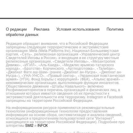
О редакции
Реклама
Условия использования
Политика
обработки данных
Редакция обращает внимание, что в Российской Федерации
запрещены следующие террористические и экстремистские
организации: Meta (Meta Platforms Inc), Национал-Большевистская
партия, «Сеть», религиозная организация «Управленческий центр
Свидетелей Иеговы в России» и входящие в ее структуру местные
религиозные организации, «Свидетели Иеговы», «Мизантропик
Дивижн», «ИГИЛ», «Аль-Каида», «Меджлис крымско-татарского
народа», «Братство» Корчинского, «Артподготовка», «Талибан»,
«Джабхат Фатх аш-Шам» (ранее «Джабхат ан-Нусра», «Джебхат ан-
Нусра»), «УНА-УНСО», «Правый сектор», «Украинская повстанческая
армия» (УПА). Фонд борьбы с коррупцией» (ФБК), «Альянс врачей» -
некоммерческие организации, выполняющие функции иноагентов.
Общественное движение «Штабы Навального» включено
Росфинмониторингом в перечень организаций и физических лиц, в
отношении которых имеются сведения об их причастности к
экстремистской деятельности или терроризму. Instagram и Facebook
запрещены на территории Российской Федерации.
На информационном ресурсе применяются рекомендательные
технологии (информационные технологии предоставления
информации на основе сбора, систематизации и анализа сведений,
относящихся к предпочтениям пользователей сети "Интернет",
находящихся на территории Российской Федерации). Подробнее про
алгоритмы
SMI2
и
INFOX