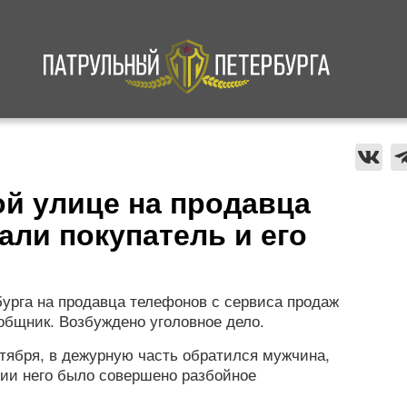
а
Криминал
В мире
Происшествия
ой улице на продавца
али покупатель и его
урга на продавца телефонов с сервиса продаж
общник. Возбуждено уголовное дело.
нтября, в дежурную часть обратился мужчина,
нии него было совершено разбойное