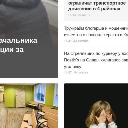
ограничат транспортное
движение в 4 районах
14:14, 26 марта
Тру-крайм блогерша и мошенник
известно о попытке теракта в К
начальника
14:24, 23 октября
ции за
На стрелявших по курьеру у вх
Rostic’s на Славы хулиганов за
уголовку
14:27, 18 августа