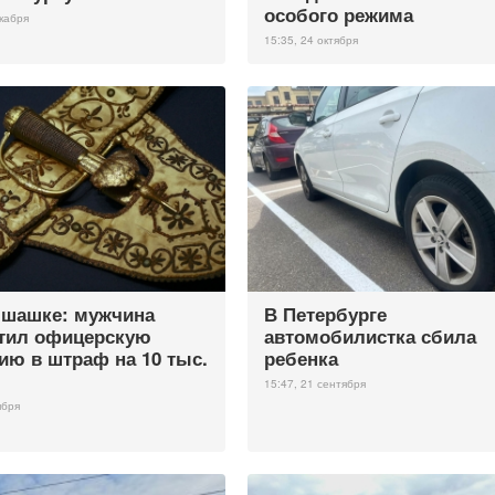
особого режима
екабря
15:35, 24 октября
 шашке: мужчина
В Петербурге
тил офицерскую
автомобилистка сбила
ию в штраф на 10 тыс.
ребенка
15:47, 21 сентября
ября