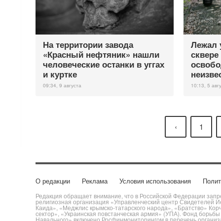
На территории завода
Лежал 
«Красный нефтяник» нашли
сквере
человеческие останки в уггах
освобо
и куртке
неизве
09:34, 9 августа
10:13, 5 авг
‹
1
О редакции
Реклама
Условия использования
Полит
Редакция обращает внимание, что в Российской Федерации запре
религиозная организация «Управленческий центр Свидетелей Ие
Каида», «Меджлис крымско-татарского народа», «Братство» Кор
сектор», «Украинская повстанческая армия» (УПА). Фонд борьб
Навального» включено Росфинмониторингом в перечень организац