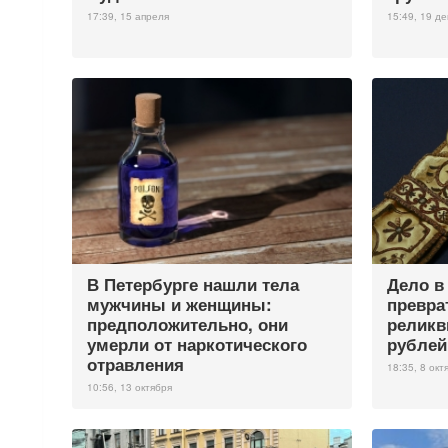
17:39, 15 апреля
15:49, 19 д
В Петербурге нашли тела
Дело в
мужчины и женщины:
превра
предположительно, они
реликв
умерли от наркотического
рублей
отравления
18:35, 8 окт
10:56, 13 октября