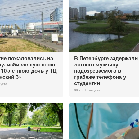
ие пожаловались на
В Петербурге задержали 
у, избивавшую свою
летнего мужчину,
10-летнюю дочь у ТЦ
подозреваемого в
нский 3»
грабеже телефона у
студентки
густа
09:28, 11 августа