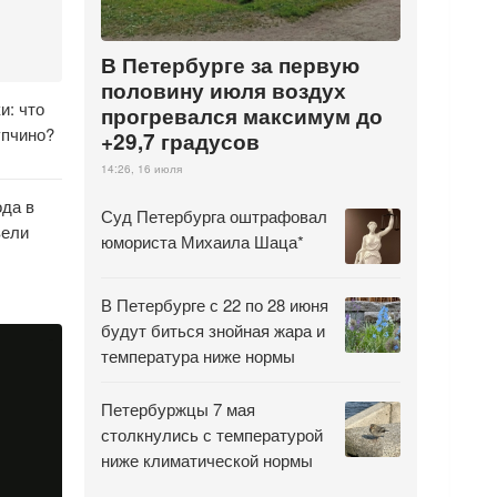
В Петербурге за первую
половину июля воздух
и: что
прогревался максимум до
упчино?
+29,7 градусов
14:26, 16 июля
ода в
Суд Петербурга оштрафовал
вели
юмориста Михаила Шаца*
В Петербурге с 22 по 28 июня
будут биться знойная жара и
температура ниже нормы
Петербуржцы 7 мая
столкнулись с температурой
ниже климатической нормы