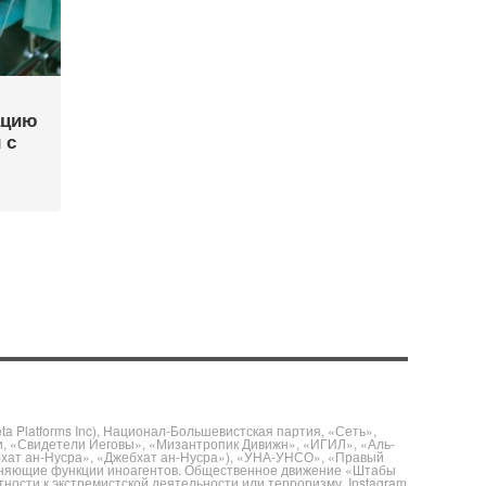
ацию
 с
 Platforms Inc), Национал-Большевистская партия, «Сеть»,
и, «Свидетели Иеговы», «Мизантропик Дивижн», «ИГИЛ», «Аль-
бхат ан-Нусра», «Джебхат ан-Нусра»), «УНА-УНСО», «Правый
полняющие функции иноагентов. Общественное движение «Штабы
ности к экстремистской деятельности или терроризму. Instagram