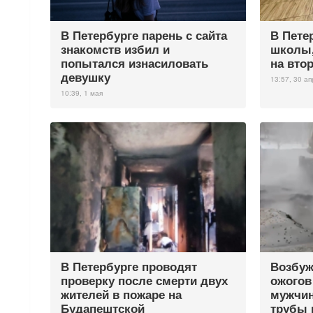
В Петербурге парень с сайта
В Пете
знакомств избил и
школы,
попытался изнасиловать
на вто
девушку
13:57, 30 а
10:39, 1 мая
В Петербурге проводят
Возбуж
проверку после смерти двух
ожогов
жителей в пожаре на
мужчин
Будапештской
трубы 