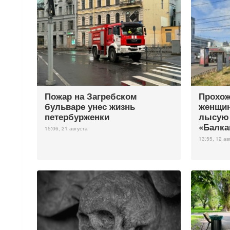
Пожар на Загребском
Прохож
бульваре унес жизнь
женщин
петербурженки
лысую 
«Балка
15:06, 21 августа
13:55, 12 ав