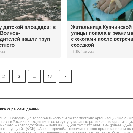
у детской площадки: в
Жительница Купчинской
 Воинов-
улицы попала в реаним
дителей нашли труп
с ожогами после встречи
стного
соседкой
уста
11:30, 4 августа
2
3
...
17
›
ика обработки данных
щены следующие террористические и экстремистские организации: Meta (Meta
говы в России» и входящие в ее структуру местные религиозные организаци
чинского, «Артподготовка», «Талибан», «Джабхат Фатх аш-Шам» (ранее «Джа
ы с коррупцией» (ФБК), «Альянс врачей» - некоммерческие организации, вы
ий и физических лиц, в отношении которых имеются сведения об их причаст