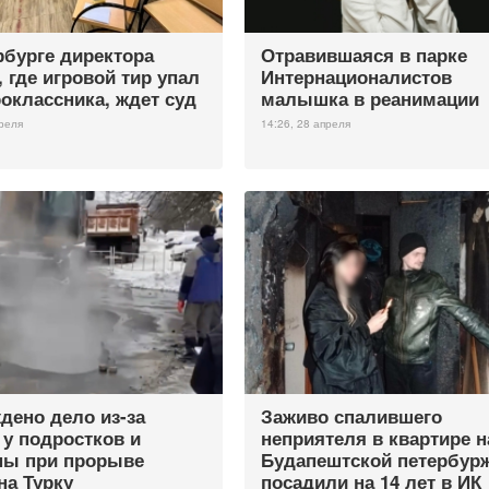
рбурге директора
Отравившаяся в парке
 где игровой тир упал
Интернационалистов
роклассника, ждет суд
малышка в реанимации
преля
14:26, 28 апреля
дено дело из-за
Заживо спалившего
 у подростков и
неприятеля в квартире н
ы при прорыве
Будапештской петербур
на Турку
посадили на 14 лет в ИК