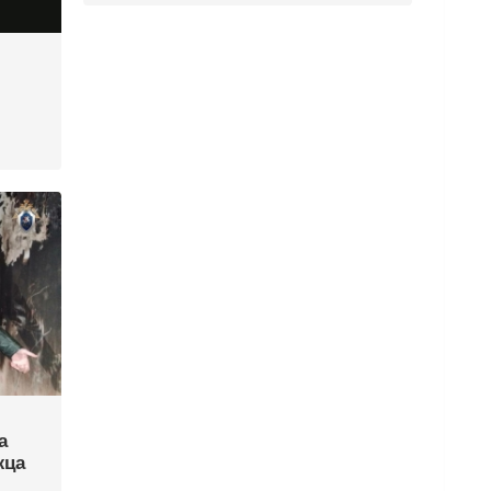
а
жца