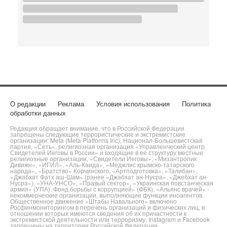
О редакции
Реклама
Условия использования
Политика
обработки данных
Редакция обращает внимание, что в Российской Федерации
запрещены следующие террористические и экстремистские
организации: Meta (Meta Platforms Inc), Национал-Большевистская
партия, «Сеть», религиозная организация «Управленческий центр
Свидетелей Иеговы в России» и входящие в ее структуру местные
религиозные организации, «Свидетели Иеговы», «Мизантропик
Дивижн», «ИГИЛ», «Аль-Каида», «Меджлис крымско-татарского
народа», «Братство» Корчинского, «Артподготовка», «Талибан»,
«Джабхат Фатх аш-Шам» (ранее «Джабхат ан-Нусра», «Джебхат ан-
Нусра»), «УНА-УНСО», «Правый сектор», «Украинская повстанческая
армия» (УПА). Фонд борьбы с коррупцией» (ФБК), «Альянс врачей» -
некоммерческие организации, выполняющие функции иноагентов.
Общественное движение «Штабы Навального» включено
Росфинмониторингом в перечень организаций и физических лиц, в
отношении которых имеются сведения об их причастности к
экстремистской деятельности или терроризму. Instagram и Facebook
запрещены на территории Российской Федерации.