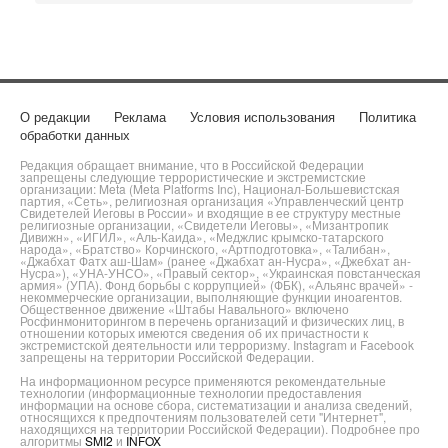
О редакции
Реклама
Условия использования
Политика
обработки данных
Редакция обращает внимание, что в Российской Федерации
запрещены следующие террористические и экстремистские
организации: Meta (Meta Platforms Inc), Национал-Большевистская
партия, «Сеть», религиозная организация «Управленческий центр
Свидетелей Иеговы в России» и входящие в ее структуру местные
религиозные организации, «Свидетели Иеговы», «Мизантропик
Дивижн», «ИГИЛ», «Аль-Каида», «Меджлис крымско-татарского
народа», «Братство» Корчинского, «Артподготовка», «Талибан»,
«Джабхат Фатх аш-Шам» (ранее «Джабхат ан-Нусра», «Джебхат ан-
Нусра»), «УНА-УНСО», «Правый сектор», «Украинская повстанческая
армия» (УПА). Фонд борьбы с коррупцией» (ФБК), «Альянс врачей» -
некоммерческие организации, выполняющие функции иноагентов.
Общественное движение «Штабы Навального» включено
Росфинмониторингом в перечень организаций и физических лиц, в
отношении которых имеются сведения об их причастности к
экстремистской деятельности или терроризму. Instagram и Facebook
запрещены на территории Российской Федерации.
На информационном ресурсе применяются рекомендательные
технологии (информационные технологии предоставления
информации на основе сбора, систематизации и анализа сведений,
относящихся к предпочтениям пользователей сети "Интернет",
находящихся на территории Российской Федерации). Подробнее про
алгоритмы
SMI2
и
INFOX