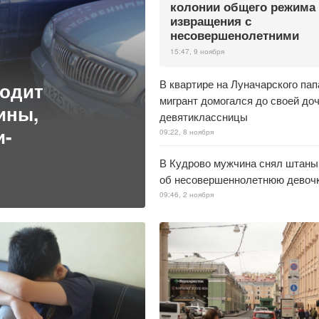
колонии общего режима 
извращения с
несовершенолетними
15:47, 9 ноября
В квартире на Луначарского пап
водит
мигрант домогался до своей до
ины,
девятиклассницы
и-
09:22, 8 ноября
В Кудрово мужчина снял штаны 
об несовершеннолетнюю девоч
09:46, 2 ноября