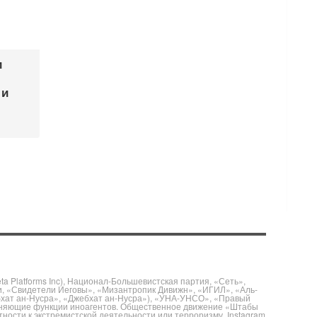
и
 и
 Platforms Inc), Национал-Большевистская партия, «Сеть»,
и, «Свидетели Иеговы», «Мизантропик Дивижн», «ИГИЛ», «Аль-
бхат ан-Нусра», «Джебхат ан-Нусра»), «УНА-УНСО», «Правый
полняющие функции иноагентов. Общественное движение «Штабы
ности к экстремистской деятельности или терроризму. Instagram