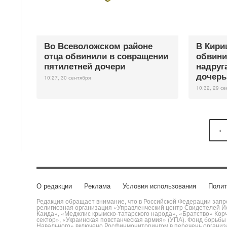
Во Всеволожском районе
В Кири
отца обвинили в совращении
обвини
пятилетней дочери
надруг
дочер
10:27, 30 сентября
10:32, 29 с
‹
О редакции
Реклама
Условия использования
Полит
Редакция обращает внимание, что в Российской Федерации запре
религиозная организация «Управленческий центр Свидетелей Ие
Каида», «Меджлис крымско-татарского народа», «Братство» Кор
сектор», «Украинская повстанческая армия» (УПА). Фонд борьб
Навального» включено Росфинмониторингом в перечень организац