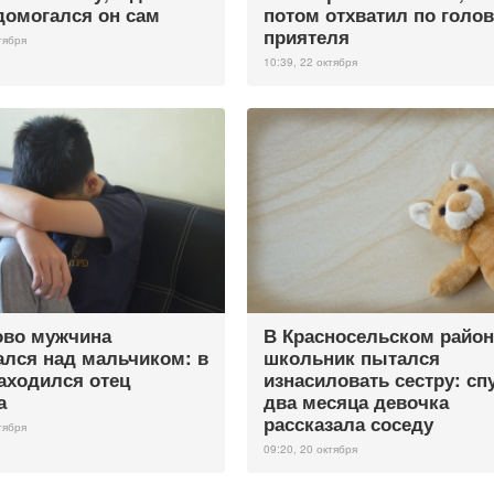
домогался он сам
потом отхватил по голов
приятеля
тября
10:39, 22 октября
ово мужчина
В Красносельском район
ался над мальчиком: в
школьник пытался
аходился отец
изнасиловать сестру: сп
а
два месяца девочка
рассказала соседу
тября
09:20, 20 октября