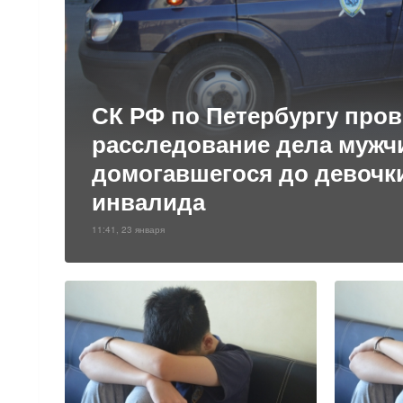
СК РФ по Петербургу про
расследование дела мужч
домогавшегося до девочк
инвалида
11:41, 23 января