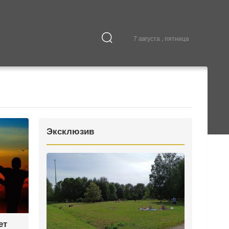
7 августа , пятница
Культура
В городе
Эксклюзив
ет