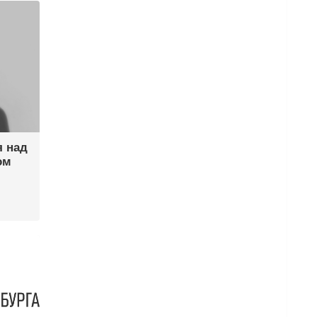
я над
ом