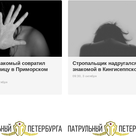
акомый совратил
Стропальщик надругалс
ицу в Приморском
знакомой в Кингисеппск
09:30, 3 октября
тября