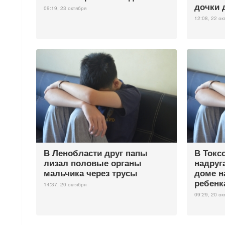
дочки 
09:19, 23 октября
12:08, 22 ок
В Ленобласти друг папы
В Токс
лизал половые органы
надруг
мальчика через трусы
доме н
ребенк
14:37, 20 октября
09:29, 20 ок