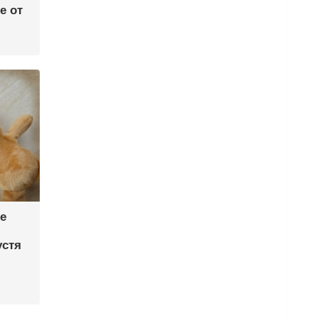
е от
е
устя