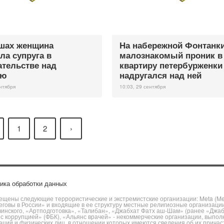
шах женщина
На набережной Фонтанк
ла супруга в
малознакомый проник в
ательстве над
квартиру петербурженки
ью
надругался над ней
ентября
10:03, 29 сентября
1
2
›
ика обработки данных
щены следующие террористические и экстремистские организации: Meta (Meta
говы в России» и входящие в ее структуру местные религиозные организаци
чинского, «Артподготовка», «Талибан», «Джабхат Фатх аш-Шам» (ранее «Джа
ы с коррупцией» (ФБК), «Альянс врачей» - некоммерческие организации, вы
ий и физических лиц, в отношении которых имеются сведения об их причаст