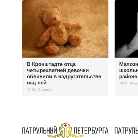
В Кронштадте отца
Малозн
четырехлетней девочки
школьн
обвинили в надругательстве
районе
над ней
10:00, 15 ок
10:10, 19 октября