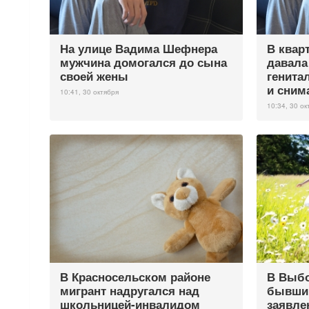
На улице Вадима Шефнера
В квар
мужчина домогался до сына
давала
своей жены
генита
и сним
10:41, 30 октября
10:34, 30 ок
В Красносельском районе
В Выбо
мигрант надругался над
бывший
школьницей-инвалидом
заявлен