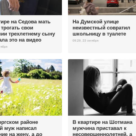
тире на Седова мать
На Думской улице
 трогать свои
неизвестный совратил
лии трехлетнему сыну
школьницу в туалете
ала это на видео
09:29, 23 октября
тября
ргском районе
В квартире на Шотмана
 муж написал
мужчина приставал к
ие на жену, а до
несовершеннолетней, а