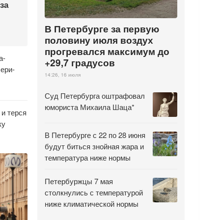
за
В Петербурге за первую
половину июля воздух
прогревался максимум до
а-
+29,7 градусов
чери-
14:26, 16 июля
Суд Петербурга оштрафовал
юмориста Михаила Шаца*
и терся
ку
В Петербурге с 22 по 28 июня
будут биться знойная жара и
температура ниже нормы
Петербуржцы 7 мая
столкнулись с температурой
ниже климатической нормы