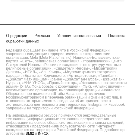
О редакции
Реклама
Условия использования
Политика
обработки данных
Редакция обращает внимание, что в Российской Федерации
запрещены следующие террористические и экстремистские
организации: Meta (Meta Platforms Inc), Национал-Большевистская
партия, «Сеть», религиозная организация «Управленческий центр
Свидетелей Иеговы в России» и входящие в ее структуру местные
религиозные организации, «Свидетели Иеговы», «Мизантропик
Дивижн», «ИГИЛ», «Аль-Каида», «Меджлис крымско-татарского
народа», «Братство» Корчинского, «Артподготовка», «Талибан»,
«Джабхат Фатх аш-Шам» (ранее «Джабхат ан-Нусра», «Джебхат ан-
Нусра»), «УНА-УНСО», «Правый сектор», «Украинская повстанческая
армия» (УПА). Фонд борьбы с коррупцией» (ФБК), «Альянс врачей» -
некоммерческие организации, выполняющие функции иноагентов.
Общественное движение «Штабы Навального» включено
Росфинмониторингом в перечень организаций и физических лиц, в
отношении которых имеются сведения об их причастности к
экстремистской деятельности или терроризму. Instagram и Facebook
запрещены на территории Российской Федерации.
На информационном ресурсе применяются рекомендательные
технологии (информационные технологии предоставления
информации на основе сбора, систематизации и анализа сведений,
относящихся к предпочтениям пользователей сети "Интернет",
находящихся на территории Российской Федерации). Подробнее про
алгоритмы
SMI2
и
INFOX