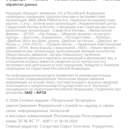
обработки данных
Редакция обращает внимание, что в Российской Федерации
запрещены следующие террористические и экстремистские
организации: Meta (Meta Platforms Inc), Национал-Большевистская
партия, «Сеть», религиозная организация «Управленческий центр
Свидетелей Иеговы в России» и входящие в ее структуру местные
религиозные организации, «Свидетели Иеговы», «Мизантропик
Дивижн», «ИГИЛ», «Аль-Каида», «Меджлис крымско-татарского
народа», «Братство» Корчинского, «Артподготовка», «Талибан»,
«Джабхат Фатх аш-Шам» (ранее «Джабхат ан-Нусра», «Джебхат ан-
Нусра»), «УНА-УНСО», «Правый сектор», «Украинская повстанческая
армия» (УПА). Фонд борьбы с коррупцией» (ФБК), «Альянс врачей» -
некоммерческие организации, выполняющие функции иноагентов.
Общественное движение «Штабы Навального» включено
Росфинмониторингом в перечень организаций и физических лиц, в
отношении которых имеются сведения об их причастности к
экстремистской деятельности или терроризму. Instagram и Facebook
запрещены на территории Российской Федерации.
На информационном ресурсе применяются рекомендательные
технологии (информационные технологии предоставления
информации на основе сбора, систематизации и анализа сведений,
относящихся к предпочтениям пользователей сети "Интернет",
находящихся на территории Российской Федерации). Подробнее про
алгоритмы
SMI2
и
INFOX
© 2026 Сетевое издание «Патрульный Петербурга»
зарегистрировано Федеральной службой по надзору в сфере
связи, информационных технологий
и массовых коммуникаций (Роскомнадзор) Регистрационный
номер ЭЛ № ФС 77 - 82871 от 30.03.2022.
Главный редактор: Солдатова Софья Олеговна. Учредители: