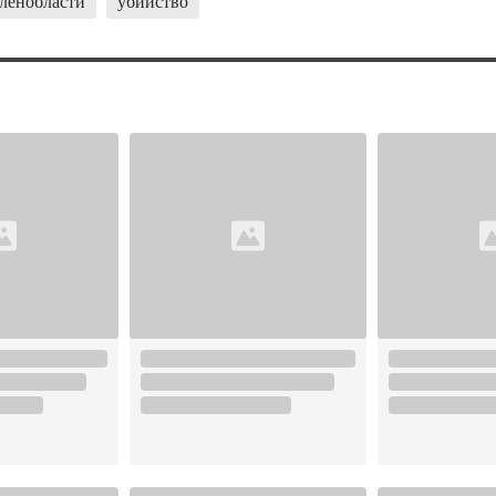
 ленобласти
убийство