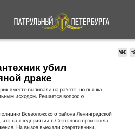
а
Криминал
В мире
Происшествия
антехник убил
яной драке
рик вместе выпивали на работе, но пьянка
льным исходом. Решается вопрос о
в полицию Всеволожского района Ленинградской
 что на предприятии в Сертолово произошла
жения. На вызов выехали оперативники.