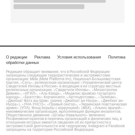
О редакции
Реклама
Условия использования
Политика
обработки данных
Редакция обращает внимание, что в Российской Федерации
запрещены следующие террористические и экстремистские
организации: Meta (Meta Platforms Inc), Национал-Большевистская
партия, «Сеть», религиозная организация «Управленческий центр
Свидетелей Иеговы в России» и входящие в ее структуру местные
религиозные организации, «Свидетели Иеговы», «Мизантропик
Дивижн», «ИГИЛ», «Аль-Каида», «Меджлис крымско-татарского
народа», «Братство» Корчинского, «Артподготовка», «Талибан»,
«Джабхат Фатх аш-Шам» (ранее «Джабхат ан-Нусра», «Джебхат ан-
Нусра»), «УНА-УНСО», «Правый сектор», «Украинская повстанческая
армия» (УПА). Фонд борьбы с коррупцией» (ФБК), «Альянс врачей» -
некоммерческие организации, выполняющие функции иноагентов.
Общественное движение «Штабы Навального» включено
Росфинмониторингом в перечень организаций и физических лиц, в
отношении которых имеются сведения об их причастности к
экстремистской деятельности или терроризму. Instagram и Facebook
запрещены на территории Российской Федерации.