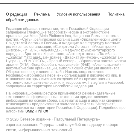
О редакции
Реклама
Условия использования
Политика
обработки данных
Редакция обращает внимание, что в Российской Федерации
запрещены следующие террористические и экстремистские
организации: Meta (Meta Platforms Inc), Национал-Большевистская
партия, «Сеть», религиозная организация «Управленческий центр
Свидетелей Иеговы в России» и входящие в ее структуру местные
религиозные организации, «Свидетели Иеговы», «Мизантропик
Дивижн», «ИГИЛ», «Аль-Каида», «Меджлис крымско-татарского
народа», «Братство» Корчинского, «Артподготовка», «Талибан»,
«Джабхат Фатх аш-Шам» (ранее «Джабхат ан-Нусра», «Джебхат ан-
Нусра»), «УНА-УНСО», «Правый сектор», «Украинская повстанческая
армия» (УПА). Фонд борьбы с коррупцией» (ФБК), «Альянс врачей» -
некоммерческие организации, выполняющие функции иноагентов.
Общественное движение «Штабы Навального» включено
Росфинмониторингом в перечень организаций и физических лиц, в
отношении которых имеются сведения об их причастности к
экстремистской деятельности или терроризму. Instagram и Facebook
запрещены на территории Российской Федерации.
На информационном ресурсе применяются рекомендательные
технологии (информационные технологии предоставления
информации на основе сбора, систематизации и анализа сведений,
относящихся к предпочтениям пользователей сети "Интернет",
находящихся на территории Российской Федерации). Подробнее про
алгоритмы
SMI2
и
INFOX
© 2026 Сетевое издание «Патрульный Петербурга»
зарегистрировано Федеральной службой по надзору в сфере
связи, информационных технологий