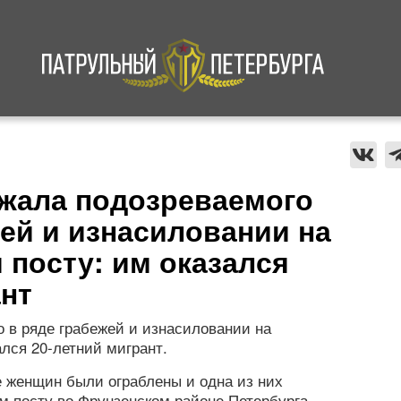
а
Криминал
В мире
Происшествия
жала подозреваемого
жей и изнасиловании на
посту: им оказался
нт
 в ряде грабежей и изнасиловании на
лся 20-летний мигрант.
ое женщин были ограблены и одна из них
 посту во Фрунзенском районе Петербурга.