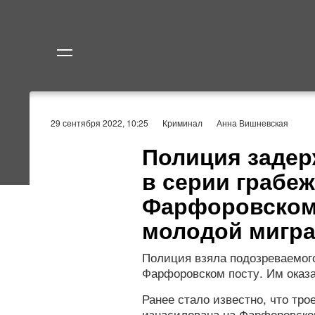
Политика
Экономик
29 сентября 2022, 10:25
Криминал
Анна Вишневская
Полиция задер
в серии грабе
Фарфоровском 
молодой мигра
Полиция взяла подозреваемого
Фарфоровском посту. Им оказа
Ранее стало известно, что тр
изнасилована на Фарфоровском