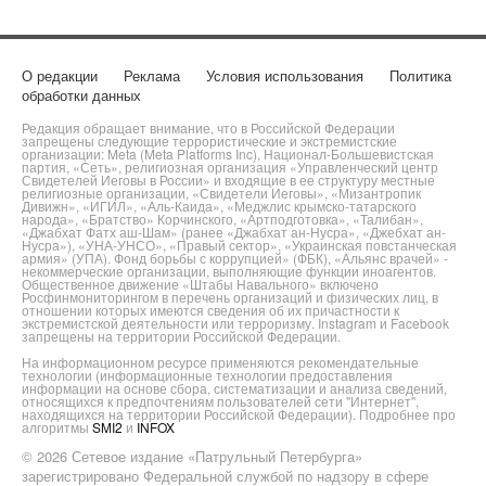
О редакции
Реклама
Условия использования
Политика
обработки данных
Редакция обращает внимание, что в Российской Федерации
запрещены следующие террористические и экстремистские
организации: Meta (Meta Platforms Inc), Национал-Большевистская
партия, «Сеть», религиозная организация «Управленческий центр
Свидетелей Иеговы в России» и входящие в ее структуру местные
религиозные организации, «Свидетели Иеговы», «Мизантропик
Дивижн», «ИГИЛ», «Аль-Каида», «Меджлис крымско-татарского
народа», «Братство» Корчинского, «Артподготовка», «Талибан»,
«Джабхат Фатх аш-Шам» (ранее «Джабхат ан-Нусра», «Джебхат ан-
Нусра»), «УНА-УНСО», «Правый сектор», «Украинская повстанческая
армия» (УПА). Фонд борьбы с коррупцией» (ФБК), «Альянс врачей» -
некоммерческие организации, выполняющие функции иноагентов.
Общественное движение «Штабы Навального» включено
Росфинмониторингом в перечень организаций и физических лиц, в
отношении которых имеются сведения об их причастности к
экстремистской деятельности или терроризму. Instagram и Facebook
запрещены на территории Российской Федерации.
На информационном ресурсе применяются рекомендательные
технологии (информационные технологии предоставления
информации на основе сбора, систематизации и анализа сведений,
относящихся к предпочтениям пользователей сети "Интернет",
находящихся на территории Российской Федерации). Подробнее про
алгоритмы
SMI2
и
INFOX
© 2026 Сетевое издание «Патрульный Петербурга»
зарегистрировано Федеральной службой по надзору в сфере