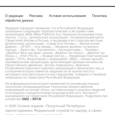
О редакции
Реклама
Условия использования
Политика
обработки данных
Редакция обращает внимание, что в Российской Федерации
запрещены следующие террористические и экстремистские
организации: Meta (Meta Platforms Inc), Национал-Большевистская
партия, «Сеть», религиозная организация «Управленческий центр
Свидетелей Иеговы в России» и входящие в ее структуру местные
религиозные организации, «Свидетели Иеговы», «Мизантропик
Дивижн», «ИГИЛ», «Аль-Каида», «Меджлис крымско-татарского
народа», «Братство» Корчинского, «Артподготовка», «Талибан»,
«Джабхат Фатх аш-Шам» (ранее «Джабхат ан-Нусра», «Джебхат ан-
Нусра»), «УНА-УНСО», «Правый сектор», «Украинская повстанческая
армия» (УПА). Фонд борьбы с коррупцией» (ФБК), «Альянс врачей» -
некоммерческие организации, выполняющие функции иноагентов.
Общественное движение «Штабы Навального» включено
Росфинмониторингом в перечень организаций и физических лиц, в
отношении которых имеются сведения об их причастности к
экстремистской деятельности или терроризму. Instagram и Facebook
запрещены на территории Российской Федерации.
На информационном ресурсе применяются рекомендательные
технологии (информационные технологии предоставления
информации на основе сбора, систематизации и анализа сведений,
относящихся к предпочтениям пользователей сети "Интернет",
находящихся на территории Российской Федерации). Подробнее про
алгоритмы
SMI2
и
INFOX
© 2026 Сетевое издание «Патрульный Петербурга»
зарегистрировано Федеральной службой по надзору в сфере
связи, информационных технологий