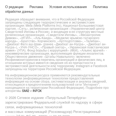
О редакции
Реклама
Условия использования
Политика
обработки данных
Редакция обращает внимание, что в Российской Федерации
запрещены следующие террористические и экстремистские
организации: Meta (Meta Platforms Inc), Национал-Большевистская
партия, «Сеть», религиозная организация «Управленческий центр
Свидетелей Иеговы в России» и входящие в ее структуру местные
религиозные организации, «Свидетели Иеговы», «Мизантропик
Дивижн», «ИГИЛ», «Аль-Каида», «Меджлис крымско-татарского
народа», «Братство» Корчинского, «Артподготовка», «Талибан»,
«Джабхат Фатх аш-Шам» (ранее «Джабхат ан-Нусра», «Джебхат ан-
Нусра»), «УНА-УНСО», «Правый сектор», «Украинская повстанческая
армия» (УПА). Фонд борьбы с коррупцией» (ФБК), «Альянс врачей» -
некоммерческие организации, выполняющие функции иноагентов.
Общественное движение «Штабы Навального» включено
Росфинмониторингом в перечень организаций и физических лиц, в
отношении которых имеются сведения об их причастности к
экстремистской деятельности или терроризму. Instagram и Facebook
запрещены на территории Российской Федерации.
На информационном ресурсе применяются рекомендательные
технологии (информационные технологии предоставления
информации на основе сбора, систематизации и анализа сведений,
относящихся к предпочтениям пользователей сети "Интернет",
находящихся на территории Российской Федерации). Подробнее про
алгоритмы
SMI2
и
INFOX
© 2026 Сетевое издание «Патрульный Петербурга»
зарегистрировано Федеральной службой по надзору в сфере
связи, информационных технологий
и массовых коммуникаций (Роскомнадзор) Регистрационный