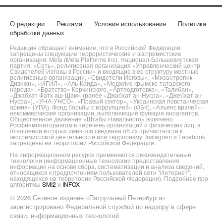
О редакции
Реклама
Условия использования
Политика
обработки данных
Редакция обращает внимание, что в Российской Федерации
запрещены следующие террористические и экстремистские
организации: Meta (Meta Platforms Inc), Национал-Большевистская
партия, «Сеть», религиозная организация «Управленческий центр
Свидетелей Иеговы в России» и входящие в ее структуру местные
религиозные организации, «Свидетели Иеговы», «Мизантропик
Дивижн», «ИГИЛ», «Аль-Каида», «Меджлис крымско-татарского
народа», «Братство» Корчинского, «Артподготовка», «Талибан»,
«Джабхат Фатх аш-Шам» (ранее «Джабхат ан-Нусра», «Джебхат ан-
Нусра»), «УНА-УНСО», «Правый сектор», «Украинская повстанческая
армия» (УПА). Фонд борьбы с коррупцией» (ФБК), «Альянс врачей» -
некоммерческие организации, выполняющие функции иноагентов.
Общественное движение «Штабы Навального» включено
Росфинмониторингом в перечень организаций и физических лиц, в
отношении которых имеются сведения об их причастности к
экстремистской деятельности или терроризму. Instagram и Facebook
запрещены на территории Российской Федерации.
На информационном ресурсе применяются рекомендательные
технологии (информационные технологии предоставления
информации на основе сбора, систематизации и анализа сведений,
относящихся к предпочтениям пользователей сети "Интернет",
находящихся на территории Российской Федерации). Подробнее про
алгоритмы
SMI2
и
INFOX
© 2026 Сетевое издание «Патрульный Петербурга»
зарегистрировано Федеральной службой по надзору в сфере
связи, информационных технологий