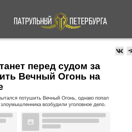
а
Криминал
В мире
Происшествия
танет перед судом за
ить Вечный Огонь на
е
ытался потушить Вечный Огонь, однако попал
 злоумышленника возбудили уголовное дело.