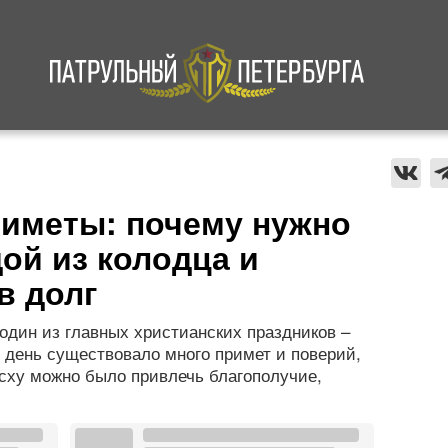
а
Криминал
В мире
Происшествия
иметы: почему нужно
ой из колодца и
в долг
 один из главных христианских праздников –
т день существовало много примет и поверий,
асху можно было привлечь благополучие,