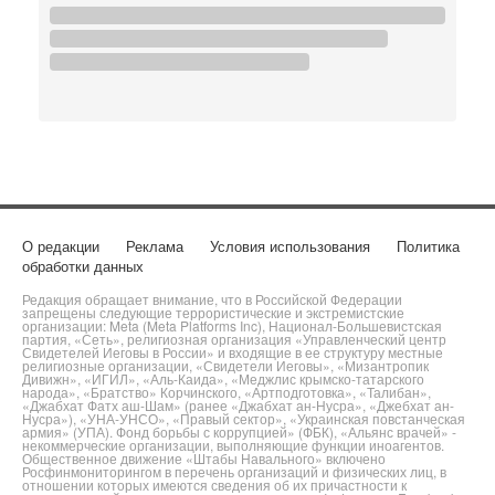
О редакции
Реклама
Условия использования
Политика
обработки данных
Редакция обращает внимание, что в Российской Федерации
запрещены следующие террористические и экстремистские
организации: Meta (Meta Platforms Inc), Национал-Большевистская
партия, «Сеть», религиозная организация «Управленческий центр
Свидетелей Иеговы в России» и входящие в ее структуру местные
религиозные организации, «Свидетели Иеговы», «Мизантропик
Дивижн», «ИГИЛ», «Аль-Каида», «Меджлис крымско-татарского
народа», «Братство» Корчинского, «Артподготовка», «Талибан»,
«Джабхат Фатх аш-Шам» (ранее «Джабхат ан-Нусра», «Джебхат ан-
Нусра»), «УНА-УНСО», «Правый сектор», «Украинская повстанческая
армия» (УПА). Фонд борьбы с коррупцией» (ФБК), «Альянс врачей» -
некоммерческие организации, выполняющие функции иноагентов.
Общественное движение «Штабы Навального» включено
Росфинмониторингом в перечень организаций и физических лиц, в
отношении которых имеются сведения об их причастности к