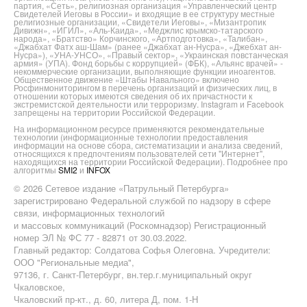
партия, «Сеть», религиозная организация «Управленческий центр
Свидетелей Иеговы в России» и входящие в ее структуру местные
религиозные организации, «Свидетели Иеговы», «Мизантропик
Дивижн», «ИГИЛ», «Аль-Каида», «Меджлис крымско-татарского
народа», «Братство» Корчинского, «Артподготовка», «Талибан»,
«Джабхат Фатх аш-Шам» (ранее «Джабхат ан-Нусра», «Джебхат ан-
Нусра»), «УНА-УНСО», «Правый сектор», «Украинская повстанческая
армия» (УПА). Фонд борьбы с коррупцией» (ФБК), «Альянс врачей» -
некоммерческие организации, выполняющие функции иноагентов.
Общественное движение «Штабы Навального» включено
Росфинмониторингом в перечень организаций и физических лиц, в
отношении которых имеются сведения об их причастности к
экстремистской деятельности или терроризму. Instagram и Facebook
запрещены на территории Российской Федерации.
На информационном ресурсе применяются рекомендательные
технологии (информационные технологии предоставления
информации на основе сбора, систематизации и анализа сведений,
относящихся к предпочтениям пользователей сети "Интернет",
находящихся на территории Российской Федерации). Подробнее про
алгоритмы
SMI2
и
INFOX
© 2026 Сетевое издание «Патрульный Петербурга»
зарегистрировано Федеральной службой по надзору в сфере
связи, информационных технологий
и массовых коммуникаций (Роскомнадзор) Регистрационный
номер ЭЛ № ФС 77 - 82871 от 30.03.2022.
Главный редактор: Солдатова Софья Олеговна. Учредители:
ООО "Региональные медиа",
97136, г. Санкт-Петербург, вн.тер.г.муниципальный округ
Чкаловское,
Чкаловский пр-кт., д. 60, литера Д, пом. 1-Н