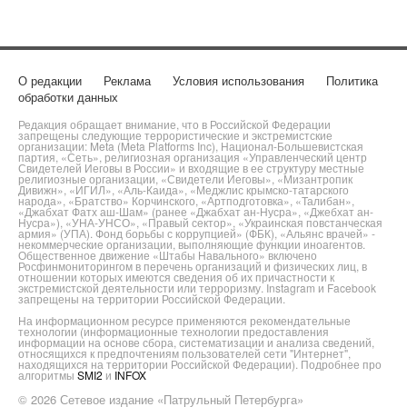
О редакции
Реклама
Условия использования
Политика
обработки данных
Редакция обращает внимание, что в Российской Федерации
запрещены следующие террористические и экстремистские
организации: Meta (Meta Platforms Inc), Национал-Большевистская
партия, «Сеть», религиозная организация «Управленческий центр
Свидетелей Иеговы в России» и входящие в ее структуру местные
религиозные организации, «Свидетели Иеговы», «Мизантропик
Дивижн», «ИГИЛ», «Аль-Каида», «Меджлис крымско-татарского
народа», «Братство» Корчинского, «Артподготовка», «Талибан»,
«Джабхат Фатх аш-Шам» (ранее «Джабхат ан-Нусра», «Джебхат ан-
Нусра»), «УНА-УНСО», «Правый сектор», «Украинская повстанческая
армия» (УПА). Фонд борьбы с коррупцией» (ФБК), «Альянс врачей» -
некоммерческие организации, выполняющие функции иноагентов.
Общественное движение «Штабы Навального» включено
Росфинмониторингом в перечень организаций и физических лиц, в
отношении которых имеются сведения об их причастности к
экстремистской деятельности или терроризму. Instagram и Facebook
запрещены на территории Российской Федерации.
На информационном ресурсе применяются рекомендательные
технологии (информационные технологии предоставления
информации на основе сбора, систематизации и анализа сведений,
относящихся к предпочтениям пользователей сети "Интернет",
находящихся на территории Российской Федерации). Подробнее про
алгоритмы
SMI2
и
INFOX
© 2026 Сетевое издание «Патрульный Петербурга»