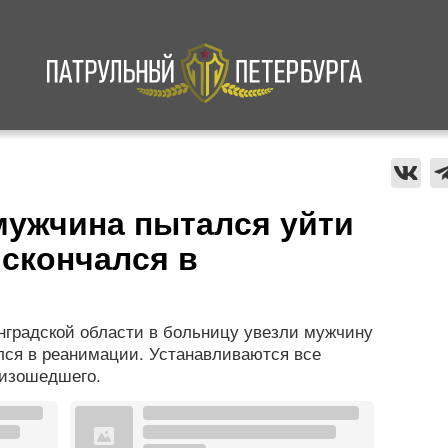
а
Криминал
В мире
Происшествия
мужчина пытался уйти
 скончался в
нградской области в больницу увезли мужчину
лся в реанимации. Устанавливаются все
оизошедшего.