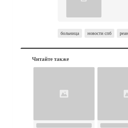
больница
новости спб
реа
Читайте также