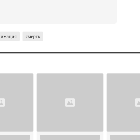
нимация
смерть