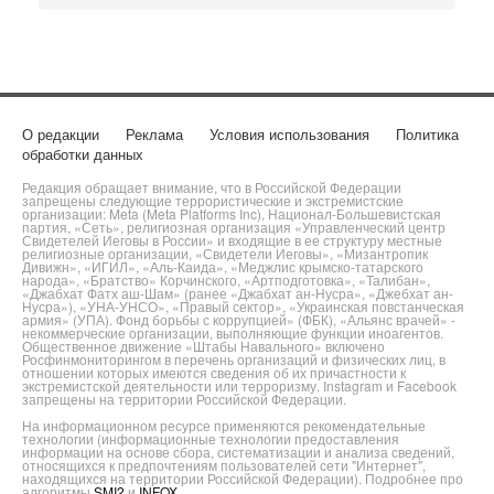
О редакции
Реклама
Условия использования
Политика
обработки данных
Редакция обращает внимание, что в Российской Федерации
запрещены следующие террористические и экстремистские
организации: Meta (Meta Platforms Inc), Национал-Большевистская
партия, «Сеть», религиозная организация «Управленческий центр
Свидетелей Иеговы в России» и входящие в ее структуру местные
религиозные организации, «Свидетели Иеговы», «Мизантропик
Дивижн», «ИГИЛ», «Аль-Каида», «Меджлис крымско-татарского
народа», «Братство» Корчинского, «Артподготовка», «Талибан»,
«Джабхат Фатх аш-Шам» (ранее «Джабхат ан-Нусра», «Джебхат ан-
Нусра»), «УНА-УНСО», «Правый сектор», «Украинская повстанческая
армия» (УПА). Фонд борьбы с коррупцией» (ФБК), «Альянс врачей» -
некоммерческие организации, выполняющие функции иноагентов.
Общественное движение «Штабы Навального» включено
Росфинмониторингом в перечень организаций и физических лиц, в
отношении которых имеются сведения об их причастности к
экстремистской деятельности или терроризму. Instagram и Facebook
запрещены на территории Российской Федерации.
На информационном ресурсе применяются рекомендательные
технологии (информационные технологии предоставления
информации на основе сбора, систематизации и анализа сведений,
относящихся к предпочтениям пользователей сети "Интернет",
находящихся на территории Российской Федерации). Подробнее про
алгоритмы
SMI2
и
INFOX