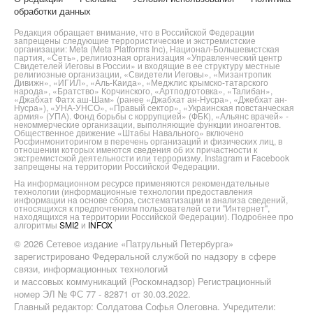
обработки данных
Редакция обращает внимание, что в Российской Федерации
запрещены следующие террористические и экстремистские
организации: Meta (Meta Platforms Inc), Национал-Большевистская
партия, «Сеть», религиозная организация «Управленческий центр
Свидетелей Иеговы в России» и входящие в ее структуру местные
религиозные организации, «Свидетели Иеговы», «Мизантропик
Дивижн», «ИГИЛ», «Аль-Каида», «Меджлис крымско-татарского
народа», «Братство» Корчинского, «Артподготовка», «Талибан»,
«Джабхат Фатх аш-Шам» (ранее «Джабхат ан-Нусра», «Джебхат ан-
Нусра»), «УНА-УНСО», «Правый сектор», «Украинская повстанческая
армия» (УПА). Фонд борьбы с коррупцией» (ФБК), «Альянс врачей» -
некоммерческие организации, выполняющие функции иноагентов.
Общественное движение «Штабы Навального» включено
Росфинмониторингом в перечень организаций и физических лиц, в
отношении которых имеются сведения об их причастности к
экстремистской деятельности или терроризму. Instagram и Facebook
запрещены на территории Российской Федерации.
На информационном ресурсе применяются рекомендательные
технологии (информационные технологии предоставления
информации на основе сбора, систематизации и анализа сведений,
относящихся к предпочтениям пользователей сети "Интернет",
находящихся на территории Российской Федерации). Подробнее про
алгоритмы
SMI2
и
INFOX
© 2026 Сетевое издание «Патрульный Петербурга»
зарегистрировано Федеральной службой по надзору в сфере
связи, информационных технологий
и массовых коммуникаций (Роскомнадзор) Регистрационный
номер ЭЛ № ФС 77 - 82871 от 30.03.2022.
Главный редактор: Солдатова Софья Олеговна. Учредители: