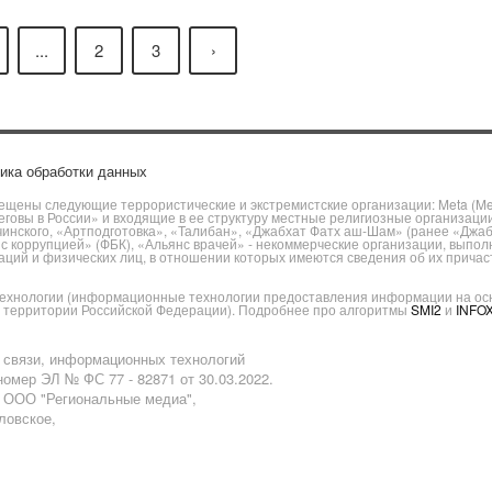
...
2
3
›
ика обработки данных
щены следующие террористические и экстремистские организации: Meta (Meta
говы в России» и входящие в ее структуру местные религиозные организаци
чинского, «Артподготовка», «Талибан», «Джабхат Фатх аш-Шам» (ранее «Джа
ы с коррупцией» (ФБК), «Альянс врачей» - некоммерческие организации, вы
ий и физических лиц, в отношении которых имеются сведения об их причаст
хнологии (информационные технологии предоставления информации на основ
а территории Российской Федерации). Подробнее про алгоритмы
SMI2
и
INFO
 связи, информационных технологий
омер ЭЛ № ФС 77 - 82871 от 30.03.2022.
: ООО "Региональные медиа",
аловское,