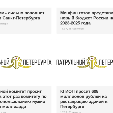
ом» сильно пополнит
Минфин готов представи
 Санкт-Петербурга
новый бюджет России н
2023-2025 года
ентября
11:07, 15 сентября
ной комитет просит
КГИОП просит 608
в этот раз комитету по
миллионов рублей на
опользованию нужно
реставрацию зданий в
е миллиарда
Петербурге
густа
15:19, 31 августа