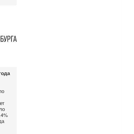
года
по
ет
ло
5,4%
да