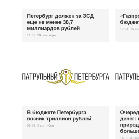
Петербург должен за ЗСД
«Газпр
еще не менее 38,7
бюджет
миллиардов рублей
17:24, 15 с
11:37, 20 сентября
В бюджете Петербурга
Очеред
возник триллион рублей
денег: 
природ
09:16, 3 сентября
больш
15:39, 31 ав