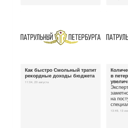
Как быстро Смольный тратит
Количе
рекордные доходы бюджета
в пете
увелич
11:04, 20 августа
Экспер
заметно
на пост
специа
13:49, 13 и