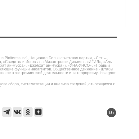
 Platforms Inc), Национал-Большевистская партия, «Сеть»,
и, «Свидетели Иеговы», «Мизантропик Дивижн», «ИГИЛ», «Аль-
бхат ан-Нусра», «Джебхат ан-Нусра»), «УНА-УНСО», «Правый
полняющие функции иноагентов. Общественное движение «Штабы
ности к экстремистской деятельности или терроризму. Instagram
е сбора, систематизации и анализа сведений, относящихся к
X
18+