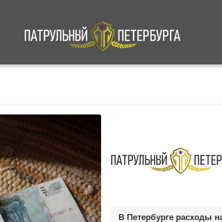
а
Криминал
В мире
Происшествия
В Петербурге расходы н