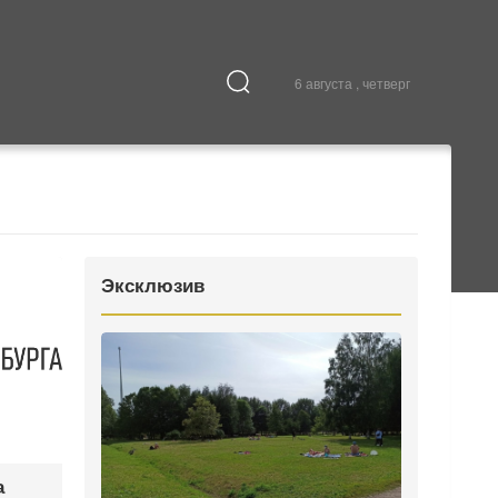
6 августа , четверг
Культура
В городе
Эксклюзив
а