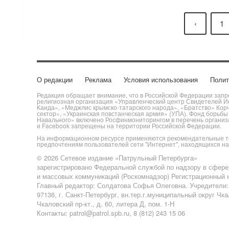
‹
1
О редакции
Реклама
Условия использования
Полит
Редакция обращает внимание, что в Российской Федерации запре
религиозная организация «Управленческий центр Свидетелей Ие
Каида», «Меджлис крымско-татарского народа», «Братство» Кор
сектор», «Украинская повстанческая армия» (УПА). Фонд борьб
Навального» включено Росфинмониторингом в перечень организац
и Facebook запрещены на территории Российской Федерации.
На информационном ресурсе применяются рекомендательные те
предпочтениям пользователей сети "Интернет", находящихся н
© 2026 Сетевое издание «Патрульный Петербурга»
зарегистрировано Федеральной службой по надзору в сфере
и массовых коммуникаций (Роскомнадзор) Регистрационный н
Главный редактор: Солдатова Софья Олеговна. Учредители
97136, г. Санкт-Петербург, вн.тер.г.муниципальный округ Чк
Чкаловский пр-кт., д. 60, литера Д, пом. 1-Н
Контакты: patrol@patrol.spb.ru, 8 (812) 243 15 06