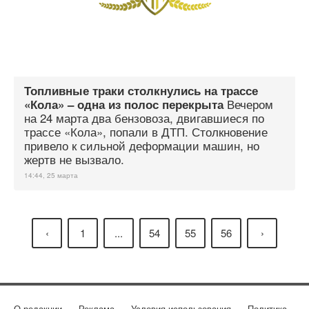
Топливные траки столкнулись на трассе
Вечером
«Кола» – одна из полос перекрыта
на 24 марта два бензовоза, двигавшиеся по
трассе «Кола», попали в ДТП. Столкновение
привело к сильной деформации машин, но
жертв не вызвало.
14:44, 25 марта
‹
1
...
54
55
56
›
О редакции
Реклама
Условия использования
Политика