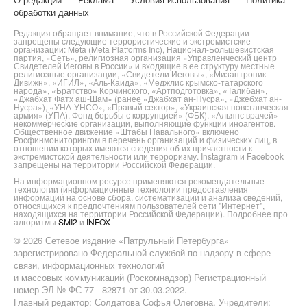
обработки данных
Редакция обращает внимание, что в Российской Федерации
запрещены следующие террористические и экстремистские
организации: Meta (Meta Platforms Inc), Национал-Большевистская
партия, «Сеть», религиозная организация «Управленческий центр
Свидетелей Иеговы в России» и входящие в ее структуру местные
религиозные организации, «Свидетели Иеговы», «Мизантропик
Дивижн», «ИГИЛ», «Аль-Каида», «Меджлис крымско-татарского
народа», «Братство» Корчинского, «Артподготовка», «Талибан»,
«Джабхат Фатх аш-Шам» (ранее «Джабхат ан-Нусра», «Джебхат ан-
Нусра»), «УНА-УНСО», «Правый сектор», «Украинская повстанческая
армия» (УПА). Фонд борьбы с коррупцией» (ФБК), «Альянс врачей» -
некоммерческие организации, выполняющие функции иноагентов.
Общественное движение «Штабы Навального» включено
Росфинмониторингом в перечень организаций и физических лиц, в
отношении которых имеются сведения об их причастности к
экстремистской деятельности или терроризму. Instagram и Facebook
запрещены на территории Российской Федерации.
На информационном ресурсе применяются рекомендательные
технологии (информационные технологии предоставления
информации на основе сбора, систематизации и анализа сведений,
относящихся к предпочтениям пользователей сети "Интернет",
находящихся на территории Российской Федерации). Подробнее про
алгоритмы
SMI2
и
INFOX
© 2026 Сетевое издание «Патрульный Петербурга»
зарегистрировано Федеральной службой по надзору в сфере
связи, информационных технологий
и массовых коммуникаций (Роскомнадзор) Регистрационный
номер ЭЛ № ФС 77 - 82871 от 30.03.2022.
Главный редактор: Солдатова Софья Олеговна. Учредители: