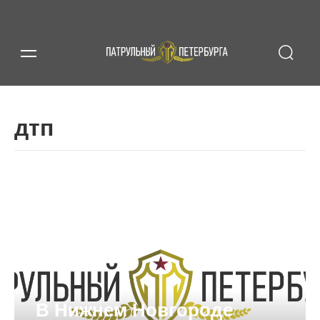
дтп
В Нижнем Новгороде