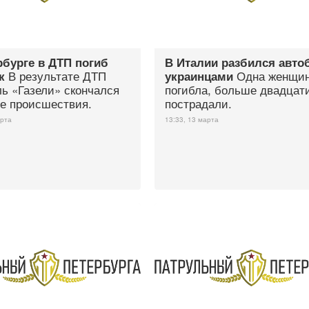
рбурге в ДТП погиб
В Италии разбился автоб
В результате ДТП
Одна женщи
к
украинцами
ь «Газели» скончался
погибла, больше двадцат
те происшествия.
пострадали.
арта
13:33, 13 марта