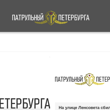
а
Криминал
В мире
Происшествия
На улице Ленсовета сби