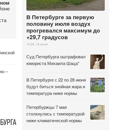
дном
йоне
В Петербурге за первую
ста
половину июля воздух
прогревался максимум до
+29,7 градусов
14:26, 16 июля
бинской
Суд Петербурга оштрафовал
юмориста Михаила Шаца*
но –
В Петербурге с 22 по 28 июня
будут биться знойная жара и
температура ниже нормы
Петербуржцы 7 мая
столкнулись с температурой
ниже климатической нормы