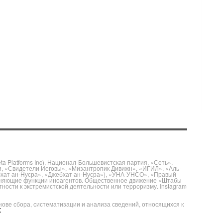
 Platforms Inc), Национал-Большевистская партия, «Сеть»,
и, «Свидетели Иеговы», «Мизантропик Дивижн», «ИГИЛ», «Аль-
бхат ан-Нусра», «Джебхат ан-Нусра»), «УНА-УНСО», «Правый
полняющие функции иноагентов. Общественное движение «Штабы
ности к экстремистской деятельности или терроризму. Instagram
е сбора, систематизации и анализа сведений, относящихся к
X