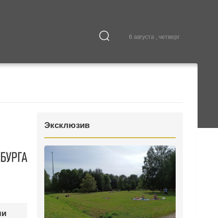
6 августа , четверг
Культура
В городе
Эксклюзив
ли