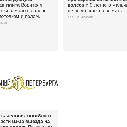
Водителя
У 9-летнего мальч
ая плита
колеса
шки зажало в салоне,
не было шансов выжить.
потолком и полом.
17:58, 22 февраля
евраля
ть человек погибли в
асти из-за выезда на
По данным
ную полосу