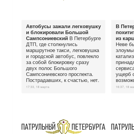
Автобусы зажали легковушку
В Пете
и блокировали Большой
похити
В Петербурге
Сампсониевский
из кар
ДТП, где столкнулись
Неве б
маршрутное такси, легковушка
злоумы
и городской автобус, повлекло
катали
за собой блокировку сразу
принад
двух полос Большого
сервис
Сампсониевского проспекта.
ущерб о
Пострадавших, к счастью, нет.
возмож
17:33, 18 марта
16:37, 18 м