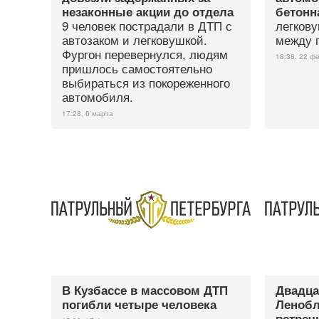
незаконные акции до отдела
бетонн
9 человек пострадали в ДТП с
легкову
автозаком и легковушкой.
между 
Фургон перевернулся, людям
18:38, 22 ф
пришлось самостоятельно
выбираться из покореженного
автомобиля.
17:28, 6 марта
В Кузбассе в массовом ДТП
Двадца
погибли четыре человека
Ленобл
встреч