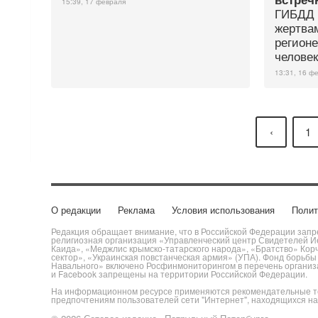
15:39, 17 февраля
ГИБДД 
жертва
регионе
человек
13:31, 16 ф
‹
1
О редакции
Реклама
Условия использования
Полит
Редакция обращает внимание, что в Российской Федерации запре
религиозная организация «Управленческий центр Свидетелей Ие
Каида», «Меджлис крымско-татарского народа», «Братство» Кор
сектор», «Украинская повстанческая армия» (УПА). Фонд борьб
Навального» включено Росфинмониторингом в перечень организац
и Facebook запрещены на территории Российской Федерации.
На информационном ресурсе применяются рекомендательные те
предпочтениям пользователей сети "Интернет", находящихся н