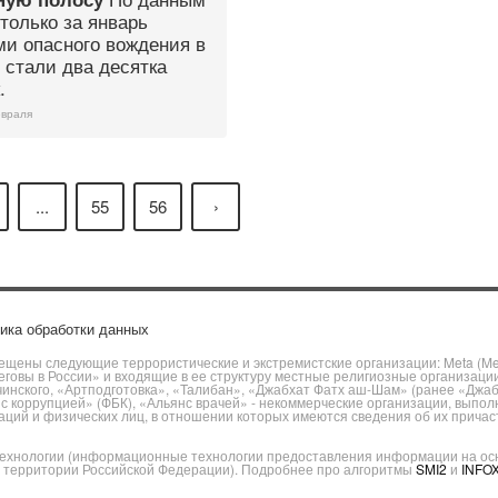
только за январь
ми опасного вождения в
 стали два десятка
.
евраля
...
55
56
›
ика обработки данных
щены следующие террористические и экстремистские организации: Meta (Meta
говы в России» и входящие в ее структуру местные религиозные организаци
чинского, «Артподготовка», «Талибан», «Джабхат Фатх аш-Шам» (ранее «Джа
ы с коррупцией» (ФБК), «Альянс врачей» - некоммерческие организации, вы
ий и физических лиц, в отношении которых имеются сведения об их причаст
хнологии (информационные технологии предоставления информации на основ
а территории Российской Федерации). Подробнее про алгоритмы
SMI2
и
INFO