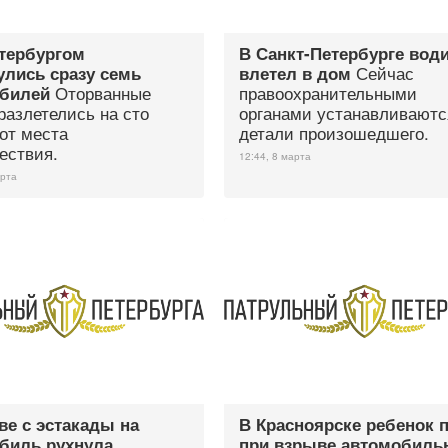
тербургом
В Санкт-Петербурге вод
Сейчас
улись сразу семь
влетел в дом
Оторванные
правоохранительными
билей
разлетелись на сто
органами устанавливаютс
от места
детали произошедшего.
ествия.
12:44, 8 марта
арта
ве с эстакады на
В Красноярске ребенок 
биль рухнула
при взрыве автомобиль