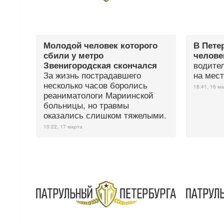
Молодой человек которого
В Пете
сбили у метро
челове
водител
Звенигородская скончался
За жизнь пострадавшего
на мес
несколько часов боролись
18:41, 16 м
реаниматологи Мариинской
больницы, но травмы
оказались слишком тяжелыми.
10:22, 17 марта