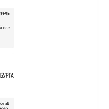
итель
я все
погиб
ного