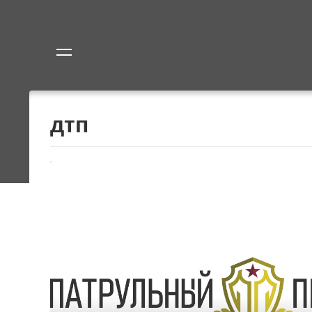
Политика
Экономик
дтп