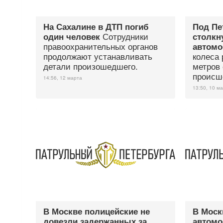
На Сахалине в ДТП погиб
Под Пе
Сотрудники
один человек
столкн
правоохранительных органов
автомо
продолжают устанавливать
колеса 
детали произошедшего.
метров 
происш
14:56, 12 марта
13:50, 10 м
В Москве полицейские не
В Моск
довезли задержанных за
автомо