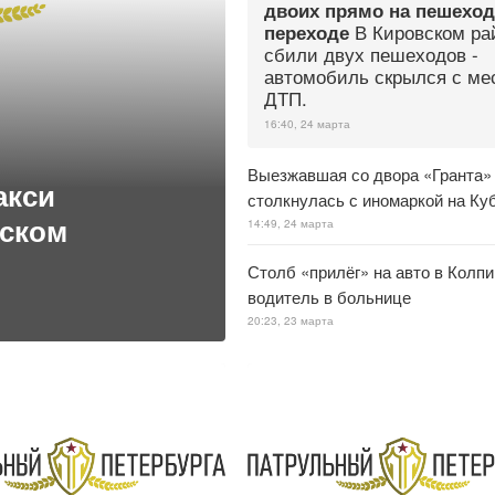
двоих прямо на пешехо
В Кировском ра
переходе
сбили двух пешеходов -
автомобиль скрылся с ме
ДТП.
16:40, 24 марта
Выезжавшая со двора «Гранта»
акси
столкнулась с иномаркой на Ку
рском
14:49, 24 марта
Столб «прилёг» на авто в Колпи
водитель в больнице
20:23, 23 марта