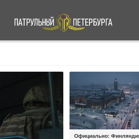
а
Криминал
В мире
Происшествия
Официально: Финлянди