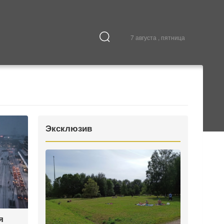
7 августа , пятница
Культура
В городе
Эксклюзив
я