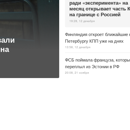
ради «эксперимента» на
месяц открывает часть 
на границе с Россией
19:28, 12 декабря
Финляндия откроет ближайшие 
зали
Петербургу КПП уже на днях
 на
13:58, 12 декабря
ФСБ поймала француза, которы
переплыл из Эстонии в РФ
20:08, 21 ноября