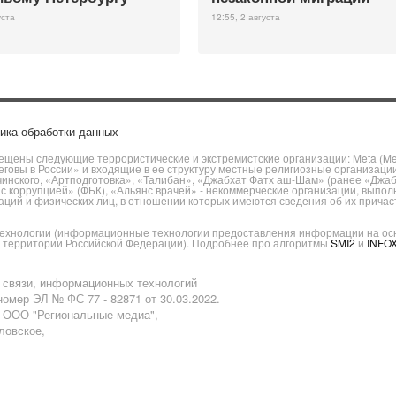
уста
12:55, 2 августа
ика обработки данных
щены следующие террористические и экстремистские организации: Meta (Meta
говы в России» и входящие в ее структуру местные религиозные организаци
чинского, «Артподготовка», «Талибан», «Джабхат Фатх аш-Шам» (ранее «Джа
ы с коррупцией» (ФБК), «Альянс врачей» - некоммерческие организации, вы
ий и физических лиц, в отношении которых имеются сведения об их причаст
хнологии (информационные технологии предоставления информации на основ
а территории Российской Федерации). Подробнее про алгоритмы
SMI2
и
INFO
 связи, информационных технологий
омер ЭЛ № ФС 77 - 82871 от 30.03.2022.
: ООО "Региональные медиа",
аловское,