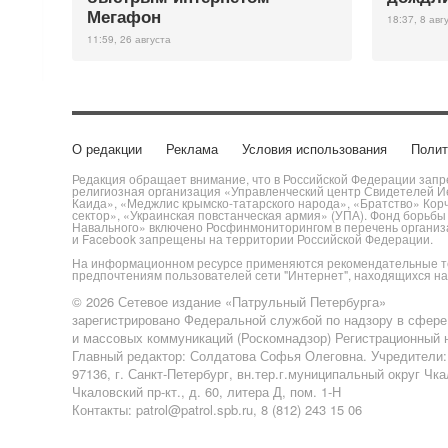
Мегафон
18:37, 8 авг
11:59, 26 августа
О редакции
Реклама
Условия использования
Полит
Редакция обращает внимание, что в Российской Федерации запре
религиозная организация «Управленческий центр Свидетелей Ие
Каида», «Меджлис крымско-татарского народа», «Братство» Кор
сектор», «Украинская повстанческая армия» (УПА). Фонд борьб
Навального» включено Росфинмониторингом в перечень организац
и Facebook запрещены на территории Российской Федерации.
На информационном ресурсе применяются рекомендательные те
предпочтениям пользователей сети "Интернет", находящихся н
© 2026 Сетевое издание «Патрульный Петербурга»
зарегистрировано Федеральной службой по надзору в сфере
и массовых коммуникаций (Роскомнадзор) Регистрационный н
Главный редактор: Солдатова Софья Олеговна. Учредители
97136, г. Санкт-Петербург, вн.тер.г.муниципальный округ Чк
Чкаловский пр-кт., д. 60, литера Д, пом. 1-Н
Контакты: patrol@patrol.spb.ru, 8 (812) 243 15 06