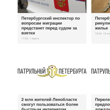
Петербургский инспектор по
Петерб
вопросам миграции
ринули
предстанет перед судом за
жилье
взятки
15:04, 13 н
11:53, 1 марта
2 млн жителей Ленобласти
Переле
смогут пользоваться более
предпо
быстрым интернетом
дождли