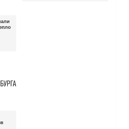
чали
тепло
ов