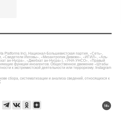
 Platforms Inc), Национал-Большевистская партия, «Сеть»,
и, «Свидетели Иеговы», «Мизантропик Дивижн», «ИГИЛ», «Аль-
бхат ан-Нусра», «Джебхат ан-Нусра»), «УНА-УНСО», «Правый
полняющие функции иноагентов. Общественное движение «Штабы
ности к экстремистской деятельности или терроризму. Instagram
е сбора, систематизации и анализа сведений, относящихся к
X
18+