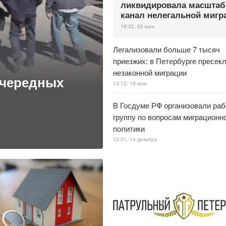
ликвидировала масшта
канал нелегальной мигр
18:32, 22 мая
Легализовали больше 7 тысяч
приезжих: в Петербурге пресек
незаконной миграции
очередных
13:12, 16 мая
В Госдуме РФ организовали ра
группу по вопросам миграционн
политики
12:31, 14 декабря