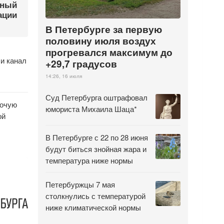
бный
ации
В Петербурге за первую
половину июля воздух
прогревался максимум до
ли канал
+29,7 градусов
14:26, 16 июля
Суд Петербурга оштрафовал
бочую
юмориста Михаила Шаца*
ой
В Петербурге с 22 по 28 июня
будут биться знойная жара и
температура ниже нормы
Петербуржцы 7 мая
столкнулись с температурой
ниже климатической нормы